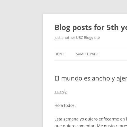
Skip
to
content
Blog posts for 5th y
Just another UBC Blogs site
HOME
SAMPLE PAGE
El mundo es ancho y aje
1 Reply
Hola todos,
Esta semana yo quiero enfocarme en l
que quiero comentar. Me gusto repres