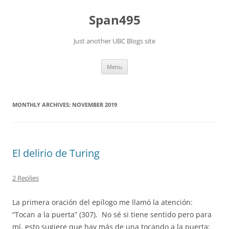
Skip
to
Span495
content
Just another UBC Blogs site
Menu
MONTHLY ARCHIVES:
NOVEMBER 2019
El delirio de Turing
2 Replies
La primera oración del epílogo me llamó la atención:
“Tocan a la puerta” (307).
No sé si tiene sentido pero para
mí, esto sugiere que hay más de una tocando a la puerta;