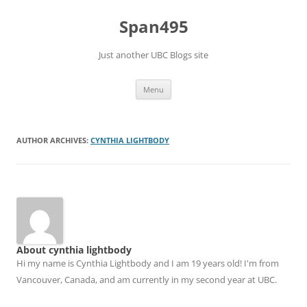
Skip
to
Span495
content
Just another UBC Blogs site
Menu
AUTHOR ARCHIVES:
CYNTHIA LIGHTBODY
About cynthia lightbody
Hi my name is Cynthia Lightbody and I am 19 years old! I'm from
Vancouver, Canada, and am currently in my second year at UBC.