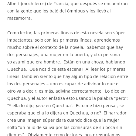
Albert (mochileros) de Francia, que después se encuentran
con la gente que los bajó del ómnibus y los llevó al
mazamorra.
Como lector, las primeras líneas de esta novela son súper
impactantes; solo con las primeras líneas, aprendemos
mucho sobre el contexto de la novela.
Sabemos que hay
dos personajes, una mujer en la puerta, y otra persona –
yo asumí que era hombre.
Están en una choza, hablando
Quechua.
Qué nos dice esta escena?
Al leer los primeras
líneas, también siento que hay algún tipo de relación entre
los dos personajes – uno es capaz de adivinar lo que el
otro va a decir; es más, adivina correctamente.
Lo dice en
Quechua, y el autor enfatiza esto usando la palabra “pero”:
“Y ella lo dijo,
pero
en Quechua”.
Esto me hizo pensar, se
esperaba que ella lo dijera en Quechua, o no?
El narrador
crea una imagen súper clara cuando dice que la mujer
soltó “un hilio de saliva por las comisuras de su boca sin
dientes”.
Obviamente como lectores, nos preguntamos