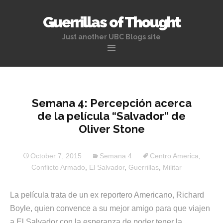
Guerrillas of Thought
Just another UBC Blogs site
Skip
to
content
Semana 4: Percepción acerca
de la película “Salvador” de
Oliver Stone
October 7, 2015
Semana 4
Centro America
,
Conflicto Armado
,
El Salvador
,
Guerrillas
,
Militar
La película trata de un ex reportero Americano, Richard
Boyle, quien convence a su mejor amigo para que viajen
a El Salvador con la esperanza de poder tener la