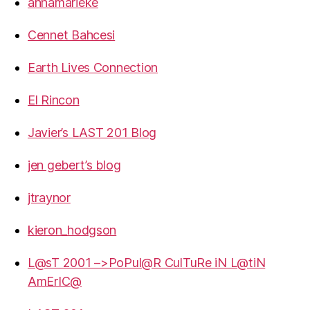
annamarieke
Cennet Bahcesi
Earth Lives Connection
El Rincon
Javier’s LAST 201 Blog
jen gebert’s blog
jtraynor
kieron_hodgson
L@sT 2001 –>PoPul@R CulTuRe iN L@tiN
AmErIC@