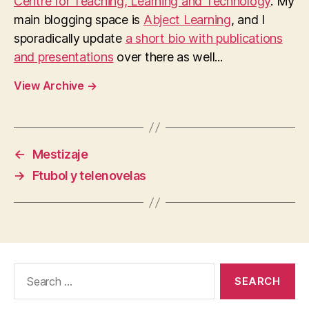
Centre for Teaching, Learning and Technology
. My
main blogging space is
Abject Learning
, and I
sporadically update
a short bio with publications
and presentations
over there as well...
View Archive
→
←
Mestizaje
→
Ftubol y telenovelas
Search
for: