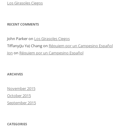
Los Girasoles Ciegos
RECENT COMMENTS
John Parker
on
Los Girasoles Ciegos
Tiffany(Ju Ya) Chang
on
Réquiem por un Campesino Español
Jon
on
Réquiem por un Campesino Español
ARCHIVES
November 2015
October 2015
September 2015
CATEGORIES