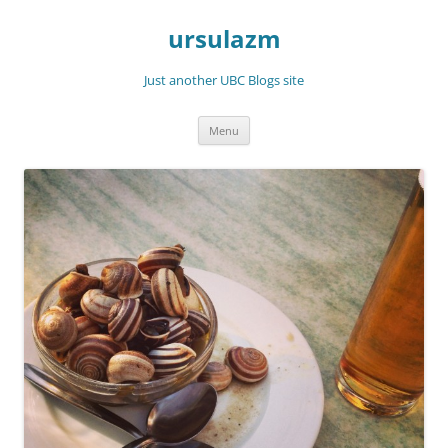
Skip
to
ursulazm
content
Just another UBC Blogs site
Menu