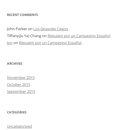
RECENT COMMENTS
John Parker
on
Los Girasoles Ciegos
Tiffany(Ju Ya) Chang
on
Réquiem por un Campesino Español
Jon
on
Réquiem por un Campesino Español
ARCHIVES
November 2015
October 2015
September 2015
CATEGORIES
Uncategorized