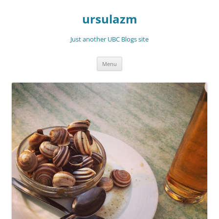
Skip
to
ursulazm
content
Just another UBC Blogs site
Menu