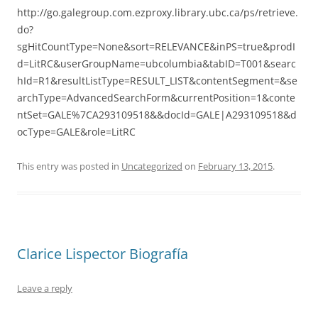
http://go.galegroup.com.ezproxy.library.ubc.ca/ps/retrieve.
do?
sgHitCountType=None&sort=RELEVANCE&inPS=true&prodI
d=LitRC&userGroupName=ubcolumbia&tabID=T001&searc
hId=R1&resultListType=RESULT_LIST&contentSegment=&se
archType=AdvancedSearchForm&currentPosition=1&conte
ntSet=GALE%7CA293109518&&docId=GALE|A293109518&d
ocType=GALE&role=LitRC
This entry was posted in
Uncategorized
on
February 13, 2015
.
Clarice Lispector Biografía
Leave a reply