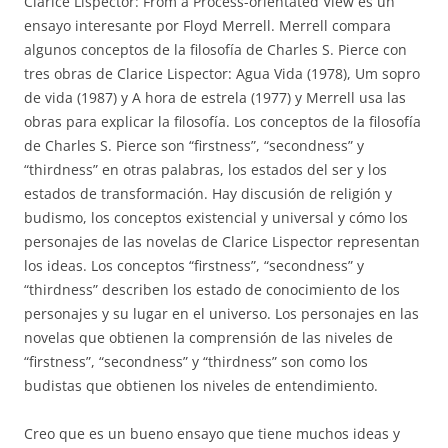
Clarice Lispector: From a Process-orientated View es un
ensayo interesante por Floyd Merrell. Merrell compara
algunos conceptos de la filosofía de Charles S. Pierce con
tres obras de Clarice Lispector: Agua Vida (1978), Um sopro
de vida (1987) y A hora de estrela (1977) y Merrell usa las
obras para explicar la filosofía. Los conceptos de la filosofía
de Charles S. Pierce son “firstness”, “secondness” y
“thirdness” en otras palabras, los estados del ser y los
estados de transformación. Hay discusión de religión y
budismo, los conceptos existencial y universal y cómo los
personajes de las novelas de Clarice Lispector representan
los ideas. Los conceptos “firstness”, “secondness” y
“thirdness” describen los estado de conocimiento de los
personajes y su lugar en el universo. Los personajes en las
novelas que obtienen la comprensión de las niveles de
“firstness”, “secondness” y “thirdness” son como los
budistas que obtienen los niveles de entendimiento.
Creo que es un bueno ensayo que tiene muchos ideas y