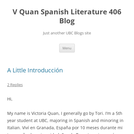
Skip
to
V Quan Spanish Literature 406
content
Blog
Just another UBC Blogs site
Menu
A Little Introducción
2 Replies
Hi,
My name is Victoria Quan, I generally go by Tori. I’m a 5th
year student at UBC, majoring in Spanish and minoring in
Italian. Viví en Granada, España por 10 meses durante mi