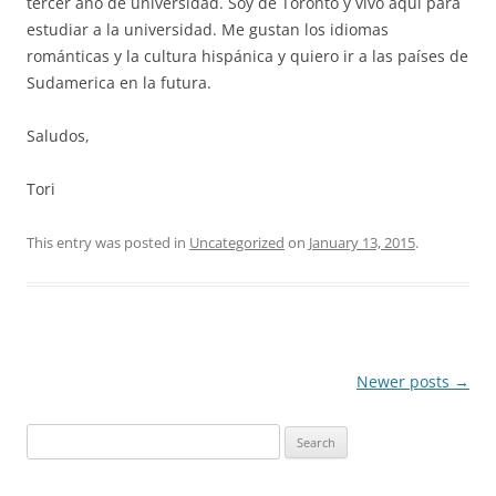
tercer año de universidad. Soy de Toronto y vivo aquí para
estudiar a la universidad. Me gustan los idiomas
románticas y la cultura hispánica y quiero ir a las países de
Sudamerica en la futura.
Saludos,
Tori
This entry was posted in
Uncategorized
on
January 13, 2015
.
Post
Newer posts
→
navigation
Search
for: