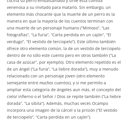
cocina su perro embalsamado y sirve esta comida
venenosa a su invitado para matarlo. Sin embargo, un
elemento más chocante que la muerte de un perro es la
manera en que la mayoría de los cuentos terminan con
una muerte de un personaje humano (“Mimoso”, “Las
fotografías”, “La furia”, “Carta perdida en un cajón”, “El
verdugo”, “El vestido de terciopelo”). Este último también
ofrece otro elemento común, la de un vestido de terciopelo
dentro de no sólo este cuento pero en otros también (“La
casa de azúcar”, por ejemplo). Otro elemento repetido es el
de un ángel (“La furia”, “La liebre dorada”), muy a menudo
relacionado con un personaje joven (otro elemento
semejante entre
muchos
cuentos), y si me permito a
ampliar esta categoría de ángeles aun más, el concepto del
cielo/ infierno o el Señor / Dios se repite también (“La liebre
dorada”, “La sibila”). Además, muchas veces Ocampo
incorpora una imagen de la cárcel o la prisión (“El vestido
de terciopelo”, “Carta perdida en un cajón”).