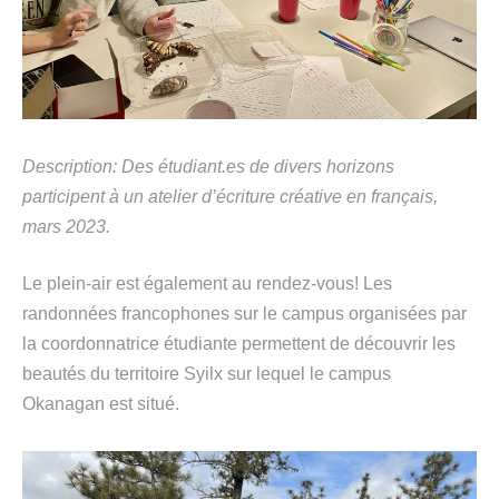
Description: Des étudiant.es de
divers horizons
participent
à un
atelier d’écriture créative
en français
,
mars 2023.
Le plein-air est également au rendez-vous
!
L
es
r
andonnées
francophones
sur
le
campus
organisées par
la coordonnatrice étudiante
permettent
de découvrir
les
beautés
du territoire
Syilx
sur lequel le campus
Okanagan est
situé
.