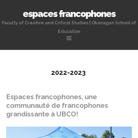
espaces francophones
Faculty of Creative and Critical Studies | Okanagan School of
Education
Skip
to
content
2022-2023
Espaces francophones, une
communauté de francophones
grandissante à UBCO!