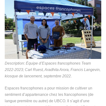
Description: Équipe d’Espaces francophones
Team
2022-2023
; Carl
Rue
st
,
A
ra
dhita
Arora, Francis
L
angevin,
kiosque de lancement, septembre 2022.
Espaces francophones a pour mission de cultiver un
sentiment d’appa
rtenance chez les francophones (de
langue première ou autre) de UBCO. Il s’agit d’une