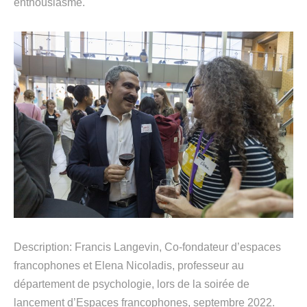
enthousiasme.
Description: Francis Langevin
,
C
o-fondateur
d’espaces
francophones
et
Elena
Nicoladis
, professeur
au
département de psychologie
,
lors d
e la soirée de
lancement d’Espace
s
francophone
s
, septembre 2022
.