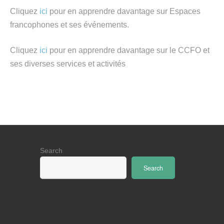
Cliquez
ici
pour en apprendre davantage sur Espaces
francophones et ses événements.
Cliquez
ici
pour en apprendre davantage sur le CCFO et
ses diverses services et activités
Search
Search