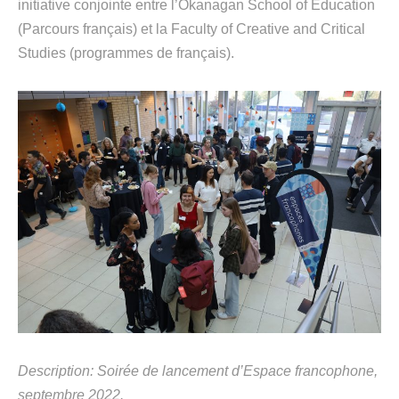
initiative conjointe entre l’
Okanagan
School
of
Education
(Parcours français) et la
Faculty
of Cre
ative and Critical
Studies
(programm
es de françai
s).
Description: Soirée de lancement d’Espace francophone
,
septembre 2022.