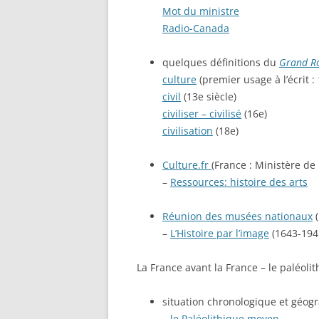
Mot du ministre
Radio-Canada
quelques définitions du
Grand R
culture
(premier usage à l’écrit : 
civil
(13e siècle)
civiliser – civilisé
(16e)
civilisation
(18e)
Culture.fr
(France : Ministère de
–
Ressources: histoire des arts
Réunion des musées nationaux
(
–
L’Histoire par l’image
(1643-194
La France avant la France – le paléoli
situation chronologique et géog
–
le Paléolithique moyen