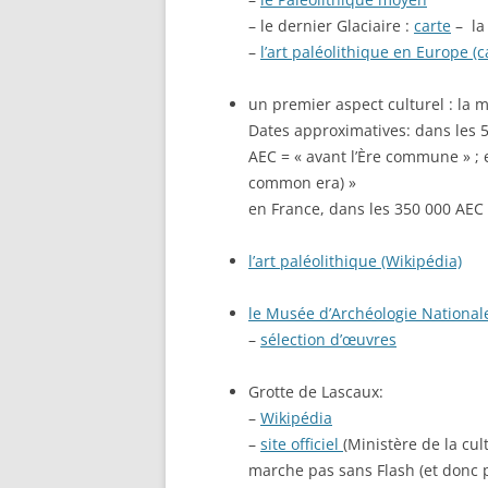
– le dernier Glaciaire :
carte
– l
–
l’art paléolithique en Europe (c
un premier aspect culturel : la m
Dates approximatives: dans les 
AEC = « avant l’Ère commune » ; e
common era) »
en France, dans les 350 000 AEC 
l’art paléolithique (Wikipédia)
le Musée d’Archéologie Nationale 
–
sélection d’œuvres
Grotte de Lascaux:
–
Wikipédia
–
site officiel
(Ministère de la cul
marche pas sans Flash (et donc p