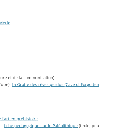
 Merle
ture et de la communication)
Tube):
La Grotte des rêves perdus (Cave of Forgotten
e l’art en préhistoire
 –
fiche pédagogique sur le Paléolithique
(texte, peu