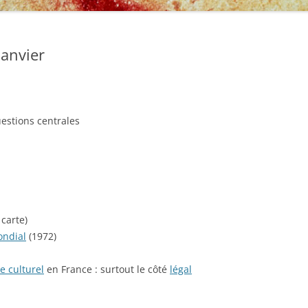
janvier
uestions centrales
 carte)
ondial
(1972)
 culturel
en France : surtout le côté
légal