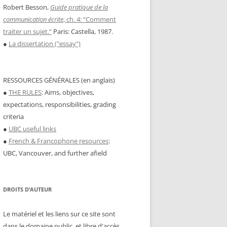
Robert Besson,
Guide pratique de la
communication écrite
, ch. 4: “Comment
traiter un sujet.”
Paris: Castella, 1987.
●
La dissertation ("essay")
RESSOURCES GÉNÉRALES (en anglais)
●
THE RULES
: Aims, objectives,
expectations, responsibilities, grading
criteria
●
UBC useful links
●
French & Francophone resources
:
UBC, Vancouver, and further afield
DROITS D’AUTEUR
Le matériel et les liens sur ce site sont
dans le domaine public, et libre d'accès.