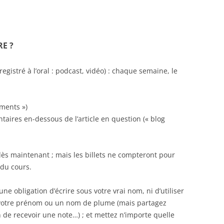
RE ?
egistré à l’oral : podcast, vidéo) : chaque semaine, le
mments »)
aires en-dessous de l’article en question (« blog
ès maintenant ; mais les billets ne compteront pour
 du cours.
une obligation d’écrire sous votre vrai nom, ni d’utiliser
 votre prénom ou un nom de plume (mais partagez
 de recevoir une note…) ; et mettez n’importe quelle