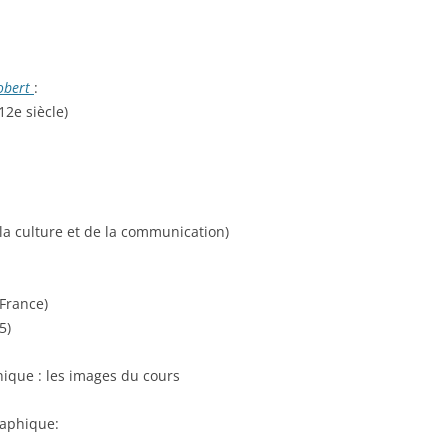
obert
:
12e siècle)
 la culture et de la communication)
France)
5)
thique : les images du cours
raphique: