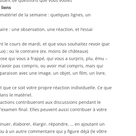
utant de questions que vous voulez
 liens
 matériel de la semaine : quelques lignes, un
re : une observation, une réaction, et l’essai
 le cours de mardi, et que vous souhaitez revoir (par
x) ; ou le contraire (ex. moins de châteaux)
se qui vous a frappé, qui vous a surpris, plu, ému –
’avoir pas compris, ou avoir mal compris, mais qui
araison avec une image, un objet, un film, un livre,
st que ce soit votre propre réaction individuelle. Ce que
 dans le matériel.
éactions contribueront aux discussions pendant le
 l’examen final. Elles peuvent aussi contribuer à votre
inuer, élaborer, élargir, répondre, … en ajoutant un
ou à un autre commentaire qui y figure déjà (le vôtre