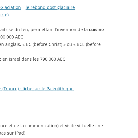
a
Glaciation
–
le rebond post-glaciaire
arte)
aîtrise du feu, permettant l’invention de la
cuisine
500 000 AEC
n anglais, « BC (before Christ) » ou « BCE (before
; en Israel dans les 790 000 AEC
(France) : fiche sur le Paléolithique
ture et de la communication) et visite virtuelle : ne
as sur iPad)