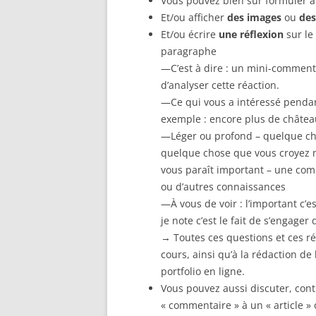
Vous pouvez bien sûr formuler a
Et/ou afficher
des images
ou
des
Et/ou écrire
une réflexion
sur le
paragraphe
—C’est à dire : un mini-commentai
d’analyser cette réaction.
—Ce qui vous a intéressé pendant
exemple : encore plus de château
—Léger ou profond – quelque cho
quelque chose que vous croyez n
vous paraît important – une comp
ou d’autres connaissances
—À vous de voir : l’important c’e
je note c’est le fait de s’engager
→ Toutes ces questions et ces r
cours, ainsi qu’à la rédaction de
portfolio en ligne.
Vous pouvez aussi discuter, cont
« commentaire » à un « article » 