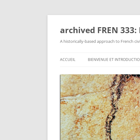
Aller
au
contenu
archived FREN 333: F
A historically-based approach to French civi
ACCUEIL
BIENVENUE ET INTRODUCTI