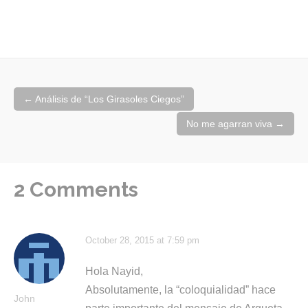
Post
←
Análisis de “Los Girasoles Ciegos”
navigation
No me agarran viva
→
2 Comments
October 28, 2015 at 7:59 pm
Hola Nayid,
Absolutamente, la “coloquialidad” hace
John