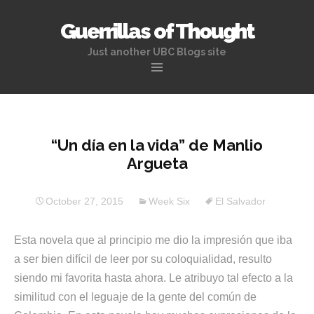
Guerrillas of Thought
Just another UBC Blogs site
Skip
to
content
“Un día en la vida” de Manlio
Argueta
October 27, 2015
Week Six
El Salvador
Esta novela que al principio me dio la impresión que iba
a ser bien difícil de leer por su coloquialidad, resulto
siendo mi favorita hasta ahora. Le atribuyo tal efecto a la
similitud con el leguaje de la gente del común de