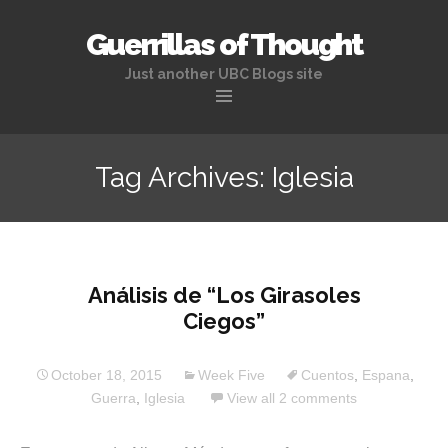
Guerrillas of Thought
Just another UBC Blogs site
Skip
to
Tag Archives: Iglesia
content
Análisis de “Los Girasoles
Ciegos”
October 18, 2015
Week Five
Cuentos
,
Espana
,
Guerra
,
Iglesia
View all 2 comments