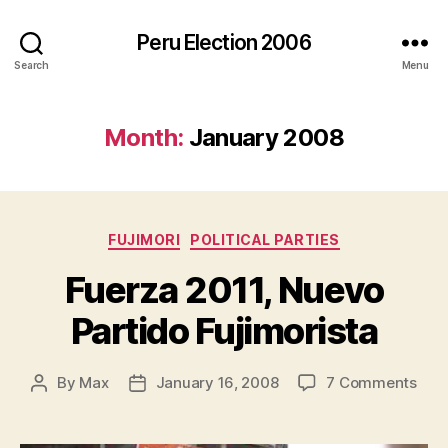
Peru Election 2006
Search
Menu
Month:
January 2008
Categories
FUJIMORI
POLITICAL PARTIES
Fuerza 2011, Nuevo
Partido Fujimorista
on
By
Max
January 16, 2008
7 Comments
Post
Post
Fuer
author
date
2011
Nue