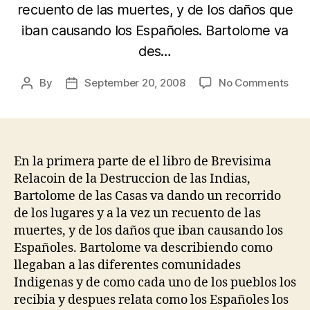
recuento de las muertes, y de los daños que
iban causando los Españoles. Bartolome va
des…
on
By
September 20, 2008
No Comments
Post
Post
Brev
author
date
Rela
de
la
Dest
En la primera parte de el libro de Brevisima
de
Relacoin de la Destruccion de las Indias,
las
Bartolome de las Casas va dando un recorrido
Indi
de los lugares y a la vez un recuento de las
muertes, y de los daños que iban causando los
Españoles. Bartolome va describiendo como
llegaban a las diferentes comunidades
Indigenas y de como cada uno de los pueblos los
recibia y despues relata como los Españoles los