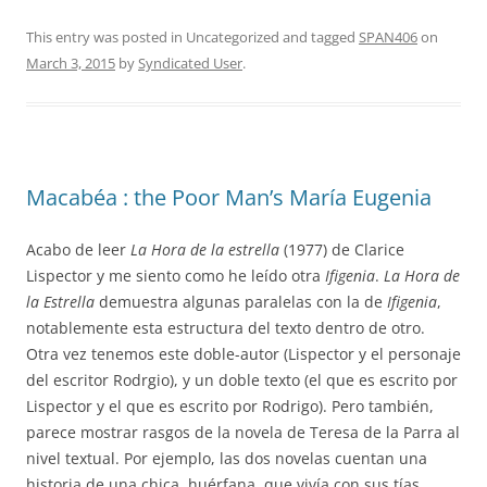
This entry was posted in Uncategorized and tagged
SPAN406
on
March 3, 2015
by
Syndicated User
.
Macabéa : the Poor Man’s María Eugenia
Acabo de leer
La Hora de la estrella
(1977) de Clarice
Lispector y me siento como he leído otra
Ifigenia
.
La Hora de
la Estrella
demuestra algunas paralelas con la de
Ifigenia
,
notablemente esta estructura del texto dentro de otro.
Otra vez tenemos este doble-autor (Lispector y el personaje
del escritor Rodrgio), y un doble texto (el que es escrito por
Lispector y el que es escrito por Rodrigo). Pero también,
parece mostrar rasgos de la novela de Teresa de la Parra al
nivel textual. Por ejemplo, las dos novelas cuentan una
historia de una chica, huérfana, que vivía con sus tías,