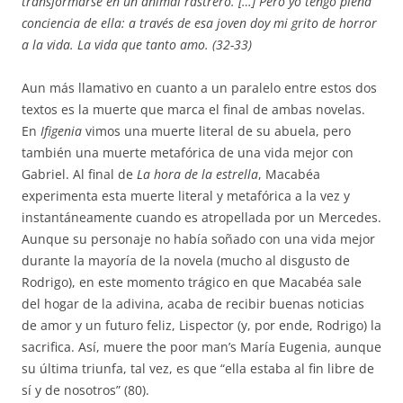
transformarse en un animal rastrero. […] Pero yo tengo plena
conciencia de ella: a través de esa joven doy mi grito de horror
a la vida. La vida que tanto amo. (32-33)
Aun más llamativo en cuanto a un paralelo entre estos dos
textos es la muerte que marca el final de ambas novelas.
En
Ifigenia
vimos una muerte literal de su abuela, pero
también una muerte metafórica de una vida mejor con
Gabriel. Al final de
La hora de la estrella
, Macabéa
experimenta esta muerte literal y metafórica a la vez y
instantáneamente cuando es atropellada por un Mercedes.
Aunque su personaje no había soñado con una vida mejor
durante la mayoría de la novela (mucho al disgusto de
Rodrigo), en este momento trágico en que Macabéa sale
del hogar de la adivina, acaba de recibir buenas noticias
de amor y un futuro feliz, Lispector (y, por ende, Rodrigo) la
sacrifica. Así, muere the poor man’s María Eugenia, aunque
su última triunfa, tal vez, es que “ella estaba al fin libre de
sí y de nosotros” (80).