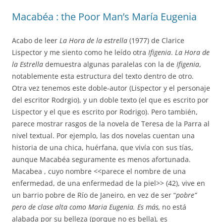
navigation
Macabéa : the Poor Man’s María Eugenia
Acabo de leer
La Hora de la estrella
(1977) de Clarice
Lispector y me siento como he leído otra
Ifigenia
.
La Hora de
la Estrella
demuestra algunas paralelas con la de
Ifigenia
,
notablemente esta estructura del texto dentro de otro.
Otra vez tenemos este doble-autor (Lispector y el personaje
del escritor Rodrgio), y un doble texto (el que es escrito por
Lispector y el que es escrito por Rodrigo). Pero también,
parece mostrar rasgos de la novela de Teresa de la Parra al
nivel textual. Por ejemplo, las dos novelas cuentan una
historia de una chica, huérfana, que vivía con sus tías,
aunque Macabéa seguramente es menos afortunada.
Macabea , cuyo nombre <<parece el nombre de una
enfermedad, de una enfermedad de la piel>> (42), vive en
un barrio pobre de Río de Janeiro, en vez de ser “
pobre”
pero de clase alta como Maria Eugenia. Es más,
no está
alabada por su belleza (porque no es bella), es