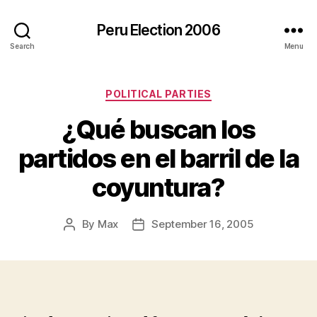
Peru Election 2006
Search
Menu
Categories
POLITICAL PARTIES
¿Qué buscan los
partidos en el barril de la
coyuntura?
By
Max
September 16, 2005
Post
Post
author
date