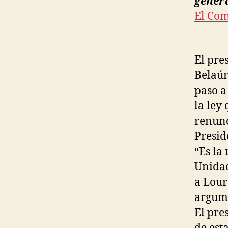
gener
El Com
El pre
Belaún
paso a
la ley
renunc
Presid
“Es la
Unidad
a Lour
argume
El pre