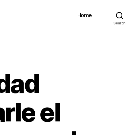
Home
Search
idad
rle el