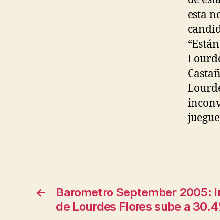
de est
esta n
candid
“Están
Lourde
Castañ
Lourde
inconv
juegue
←
Barometro September 2005: I
de Lourdes Flores sube a 30.