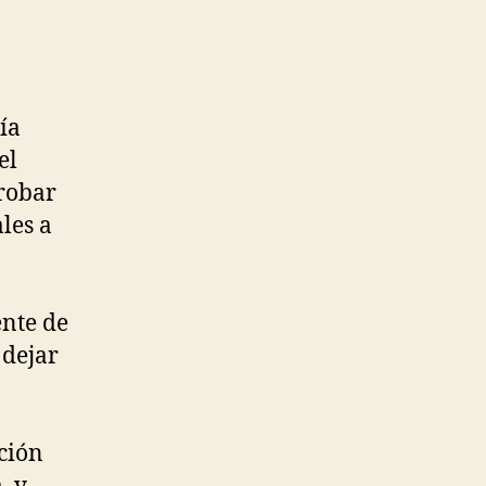
ía
el
probar
ales a
ente de
 dejar
ción