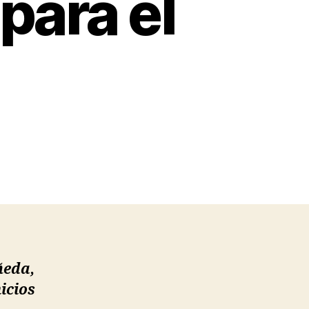
para el
ñeda,
icios