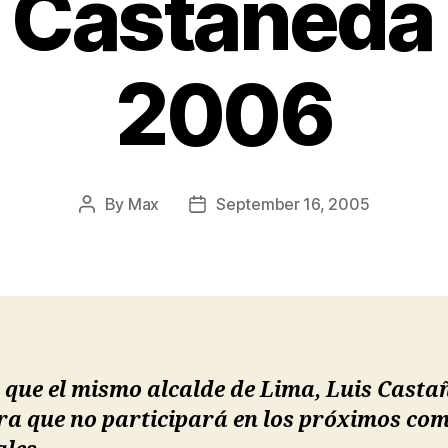
 Castañeda 
2006
By
Max
September 16, 2005
Post
Post
author
date
 que el mismo alcalde de Lima, Luis Casta
ra que no participará en los próximos com