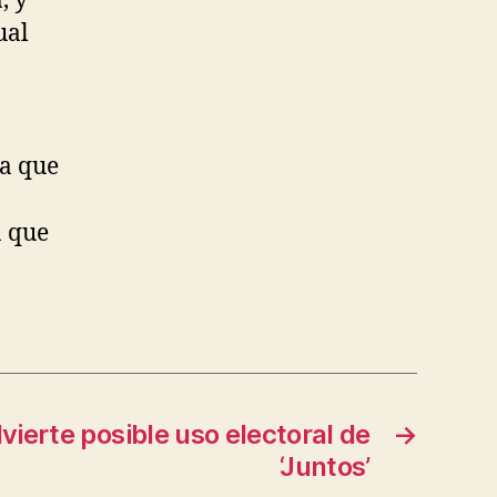
, y
ual
ra que
a que
vierte posible uso electoral de
→
‘Juntos’