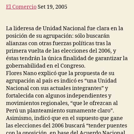
ali
El Comercio
Set 19, 2005
con
otr
par
La lideresa de Unidad Nacional fue clara en la
des
posición de su agrupación: sólo buscarán
de
alianzas con otras fuerzas políticas tras la
pri
primera vuelta de las elecciones del 2006, y
vue
éstas tendrán la única finalidad de garantizar la
gobernabilidad en el Congreso.
Flores Nano explicó que la propuesta de su
agrupación al país es indicó es “una Unidad
Nacional con sus actuales integrantes” y
fortalecida con algunos independientes y
movimientos regionales, “que le ofrezcan al
Perú un planteamiento sumamente claro”.
Asimismo, indicó que en el supuesto que gane
las elecciones del 2006 buscará “tender puentes
con la oposición, en base del Acuerdo Nacional,