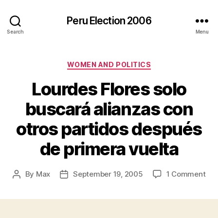
Peru Election 2006
Search
Menu
Categories
WOMEN AND POLITICS
Lourdes Flores solo
buscará alianzas con
otros partidos después
de primera vuelta
on
By
Max
September 19, 2005
1 Comment
Post
Post
Lou
author
date
Flo
sol
bus