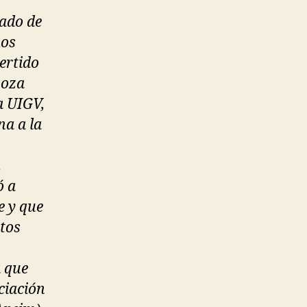
ado de
mos
ertido
noza
a UIGV,
na a la
.
ó a
e y que
stos
a que
ciación