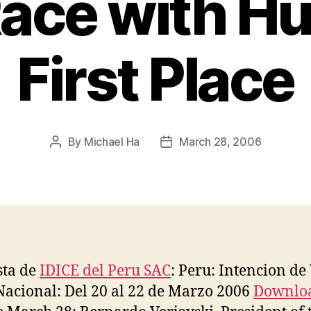
Race with Hu
First Place
By
Michael Ha
March 28, 2006
Post
Post
author
date
sta de
IDICE del Peru SAC
: Peru: Intencion de
Nacional: Del 20 al 22 de Marzo 2006
Downloa