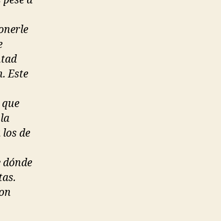
 pese a
onerle
e
ntad
. Este
d que
la
 los de
e dónde
tas.
son