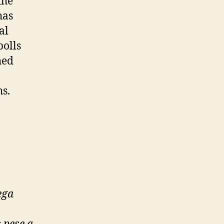
the
has
al
polls
hed
hs.
ega