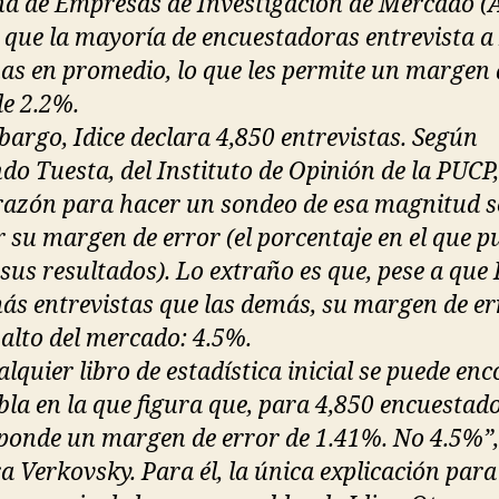
a de Empresas de Investigación de Mercado (
 que la mayoría de encuestadoras entrevista a
as en promedio, lo que les permite un margen 
de 2.2%.
bargo, Idice declara 4,850 entrevistas. Según
do Tuesta, del Instituto de Opinión de la PUCP,
razón para hacer un sondeo de esa magnitud s
r su margen de error (el porcentaje en el que 
sus resultados). Lo extraño es que, pese a que 
ás entrevistas que las demás, su margen de er
 alto del mercado: 4.5%.
lquier libro de estadística inicial se puede en
bla en la que figura que, para 4,850 encuestado
ponde un margen de error de 1.41%. No 4.5%”,
a Verkovsky. Para él, la única explicación para