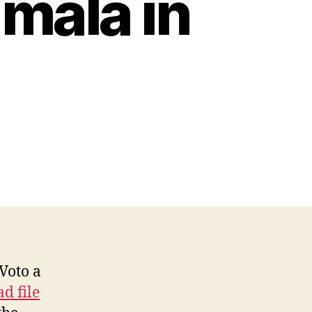
mala in
 Voto a
d file