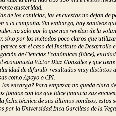
a habría invertido US$ 150 mil en estos meses
rente austeridad.
ías de los comicios, las encuestas no dejan de p
n a la campaña. Sin embargo, hay sondeos qu
nden no solo por lo que nos revelan de la volu
r, sino por los métodos poco claros que utilizan
parece ser el caso del Instituto de Desarrollo e
igación de Ciencias Económicas (Idice), entida
 el economista Víctor Díaz Gonzáles y que tiene 
ularidad de difundir resultados muy distintos a
as como Apoyo o CPI.
 las encarga? Para empezar, no queda claro d
os fondos con los que Idice financia sus encues
la ficha técnica de sus últimos sondeos, estos 
s por la Universidad Inca Garcilaso de la Vega