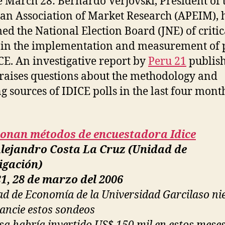
 March 28: Bernardo Verjovski, President of 
an Association of Market Research (APEIM), 
ed the National Election Board (JNE) of critic
 in the implementation and measurement of 
CE. An investigative report by
Peru 21
publis
 raises questions about the methodology and
g sources of IDICE polls in the last four mont
ionan métodos de encuestadora Idice
Alejandro Costa La Cruz (Unidad de
igación)
1, 28 de marzo del 2006
ad de Economía de la Universidad Garcilaso ni
nancie estos sondeos