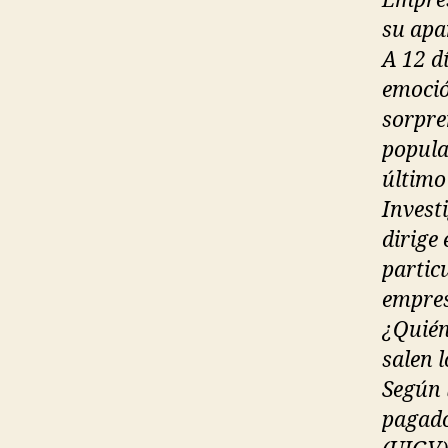
Empres
su apa
A 12 d
emoció
sorpre
popula
último 
Invest
dirige
partic
empres
¿Quién
salen l
Según 
pagado