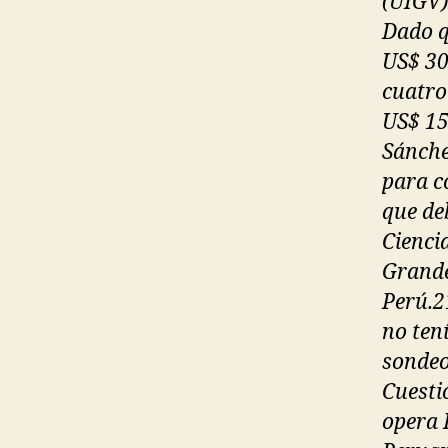
(UIGV)
Dado q
US$ 30
cuatro
US$ 15
Sánchez
para c
que de
Cienci
Grande
Perú.2
no ten
sondeo
Cuesti
opera 