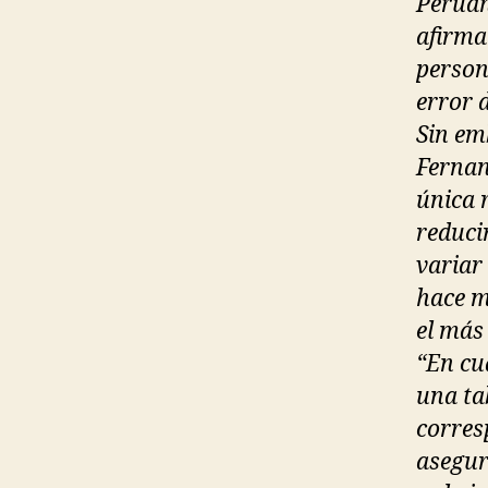
Peruan
afirma
person
error 
Sin em
Fernan
única 
reduci
variar 
hace m
el más
“En cua
una ta
corres
asegur