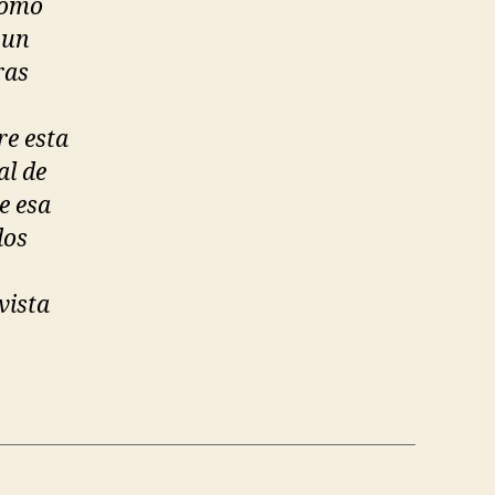
 como
 un
ras
re esta
al de
e esa
dos
vista