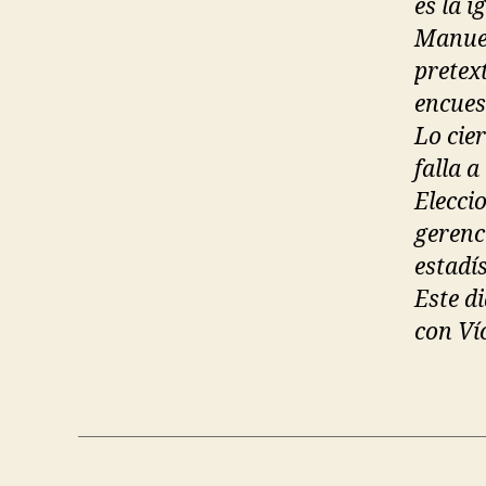
es la 
Manuel
pretext
encues
Lo cie
falla a
Elecci
gerenc
estadís
Este d
con Víc