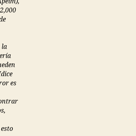
Apeim),
 2,000
de
 la
ería
pueden
Idice
ror es
contrar
s,
 esto