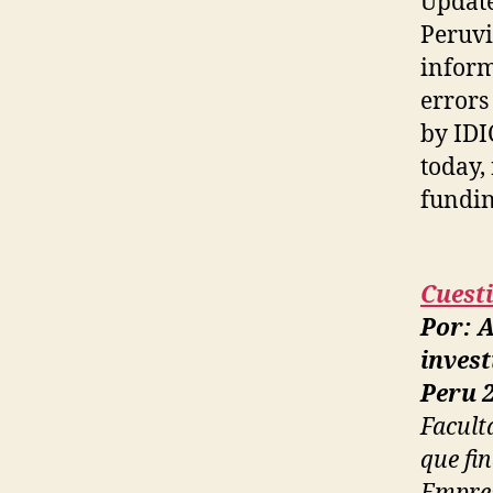
Update
Peruvi
inform
errors
by IDI
today,
fundin
Cuest
Por: 
invest
Peru 2
Facult
que fi