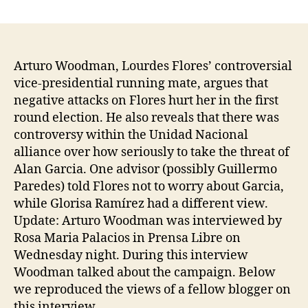
Updated
–
Arturo
Woodman:
Negative
Arturo Woodman, Lourdes Flores’ controversial
Campaigning
vice-presidential running mate, argues that
and
negative attacks on Flores hurt her in the first
Internal
round election. He also reveals that there was
Divisions
controversy within the Unidad Nacional
Hurt
alliance over how seriously to take the threat of
Flores
Alan Garcia. One advisor (possibly Guillermo
Paredes) told Flores not to worry about Garcia,
while Glorisa Ramírez had a different view.
Update: Arturo Woodman was interviewed by
Rosa Maria Palacios in Prensa Libre on
Wednesday night. During this interview
Woodman talked about the campaign. Below
we reproduced the views of a fellow blogger on
this interview.