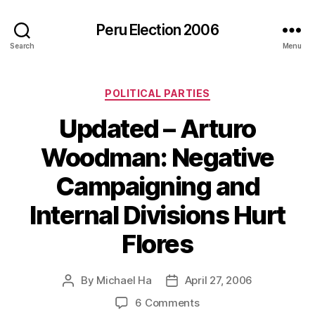
Peru Election 2006
Search
Menu
Categories
POLITICAL PARTIES
Updated – Arturo
Woodman: Negative
Campaigning and
Internal Divisions Hurt
Flores
By
Michael Ha
April 27, 2006
Post
Post
author
date
on
6 Comments