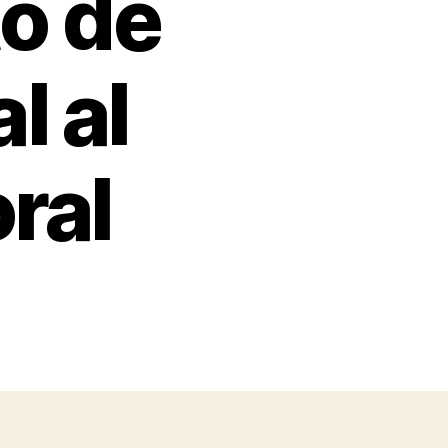
o de
l al
ral