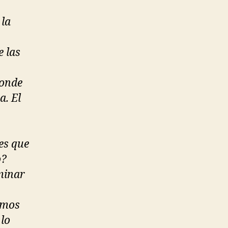
 la
e las
ponde
a. El
es que
o?
minar
emos
 lo