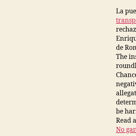
La pue
transp
rechaz
Enriqu
de Rom
The in
roundl
Chance
negati
allega
determ
be har
Read a
No gan