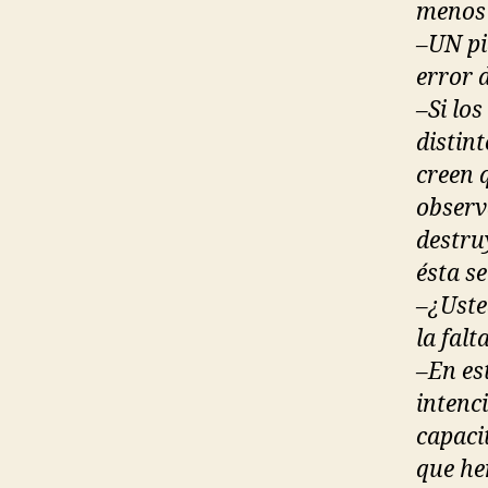
menos 
–UN pi
error 
–Si lo
distint
creen 
observ
destru
ésta se
–¿Uste
la fal
–En est
intenc
capaci
que he