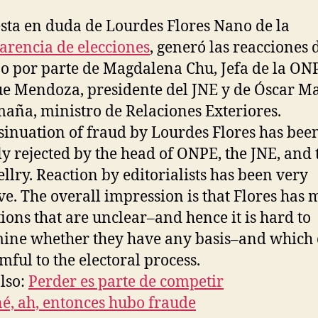
sta en duda de Lourdes Flores Nano de la
arencia de elecciones
, generó las reacciones d
o por parte de Magdalena Chu, Jefa de la ON
e Mendoza, presidente del JNE y de Óscar M
aña, ministro de Relaciones Exteriores.
sinuation of fraud by Lourdes Flores has bee
y rejected by the head of ONPE, the JNE, and 
llry. Reaction by editorialists has been very
ve. The overall impression is that Flores has
tions that are unclear–and hence it is hard to
ine whether they have any basis–and which 
mful to the electoral process.
lso:
Perder es parte de competir
é, ah, entonces hubo fraude