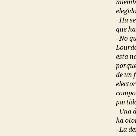
miembr
elegid
–Ha se
que ha
–No qu
Lourde
esta n
porque
de un f
electo
compor
partid
–Una d
ha oto
–La de