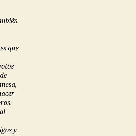
ambién
 es que
votos
 de
 mesa,
hacer
ros.
al
igos y