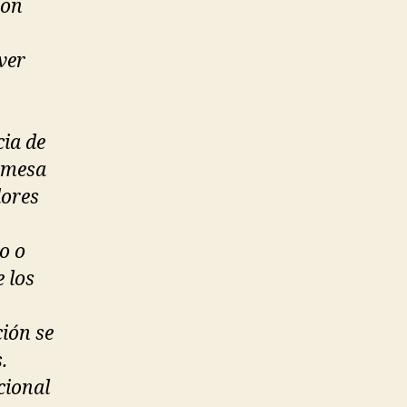
ron
ver
ia de
 mesa
dores
o o
 los
ión se
.
cional