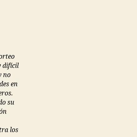
orteo
difícil
y no
des en
eros.
do su
ión
ra los