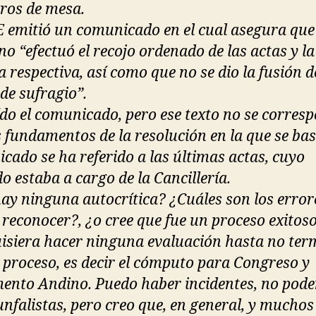
os de mesa.
E emitió un comunicado en el cual asegura que
o “efectuó el recojo ordenado de las actas y la
 respectiva, así como que no se dio la fusión d
de sufragio”.
ído el comunicado, pero ese texto no se corres
s fundamentos de la resolución en la que se bas
cado se ha referido a las últimas actas, cuyo
o estaba a cargo de la Cancillería.
ay ninguna autocrítica? ¿Cuáles son los error
 reconocer?, ¿o cree que fue un proceso exitos
isiera hacer ninguna evaluación hasta no ter
l proceso, es decir el cómputo para Congreso y
ento Andino. Puedo haber incidentes, no pod
unfalistas, pero creo que, en general, y muchos