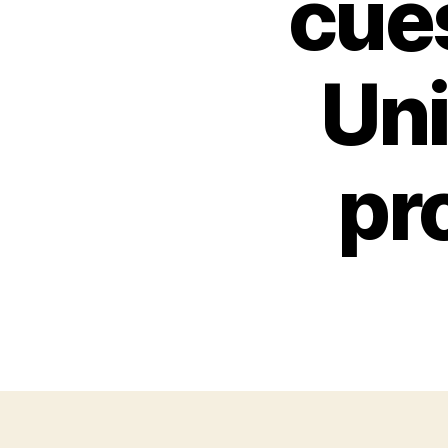
cue
Uni
pr