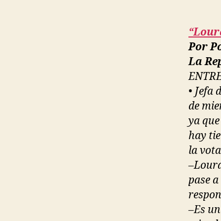
“Lour
Por Po
La Rep
ENTRE
• Jefa
de mie
ya que
hay ti
la vot
–Lourd
pase a
respon
–Es un