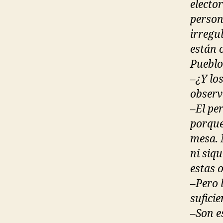
electo
person
irregu
están 
Pueblo,
–¿Y lo
observ
–El pe
porque
mesa. 
ni siq
estas 
–Pero l
sufici
–Son e