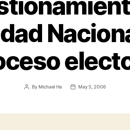
stionamient
dad Naciona
oceso electo
By
Michael Ha
May 5, 2006
Post
Post
author
date