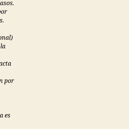
asos.
por
s.
onal)
la
acta
n por
a es