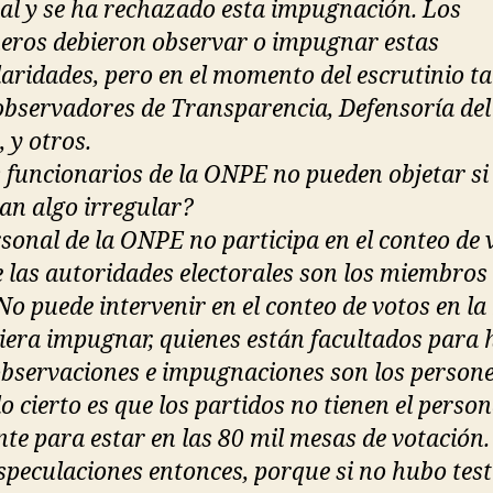
ral y se ha rechazado esta impugnación. Los
eros debieron observar o impugnar estas
laridades, pero en el momento del escrutinio t
observadores de Transparencia, Defensoría del
 y otros.
s funcionarios de la ONPE no pueden objetar si
an algo irregular?
rsonal de la ONPE no participa en el conteo de 
 las autoridades electorales son los miembros
No puede intervenir en el conteo de votos en la
uiera impugnar, quienes están facultados para 
observaciones e impugnaciones son los persone
o cierto es que los partidos no tienen el person
ente para estar en las 80 mil mesas de votación.
speculaciones entonces, porque si no hubo test