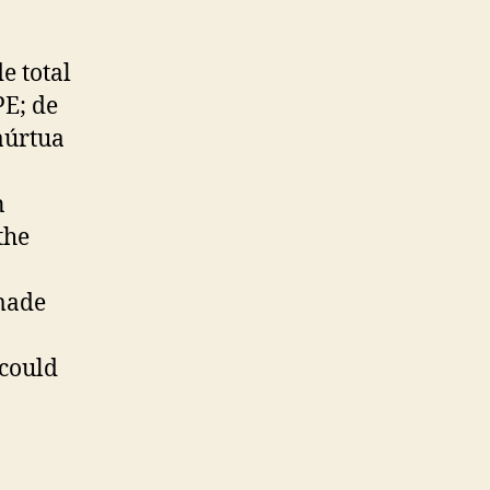
e total
PE; de
aúrtua
n
the
 made
could