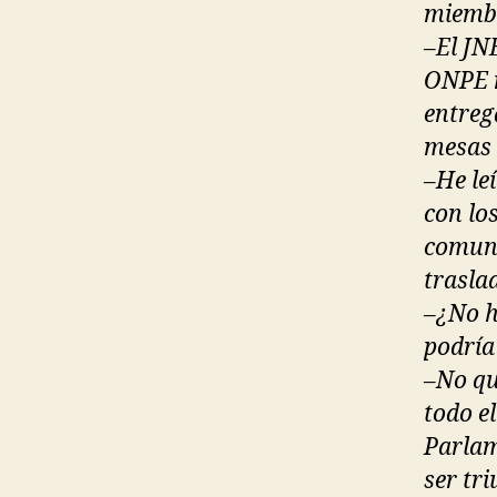
miembr
–El JN
ONPE n
entrega
mesas 
–He le
con lo
comuni
traslad
–¿No h
podría
–No qu
todo e
Parlam
ser tri