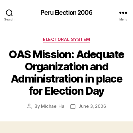
Peru Election 2006
Search
Menu
Categories
ELECTORAL SYSTEM
OAS Mission: Adequate
Organization and
Administration in place
for Election Day
By
Michael Ha
June 3, 2006
Post
Post
author
date