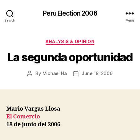
Peru Election 2006
Search
Menu
Categories
ANALYSIS & OPINION
La segunda oportunidad
By
Michael Ha
June 18, 2006
Post
Post
author
date
Mario Vargas Llosa
El Comercio
18 de junio del 2006