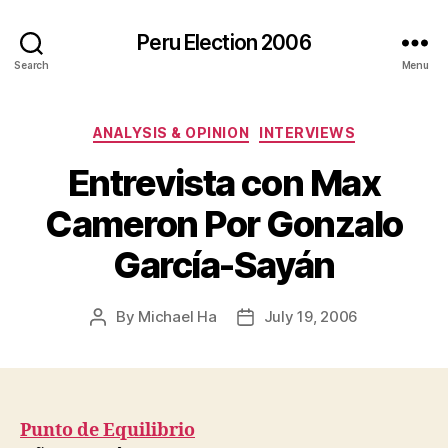
Peru Election 2006
Search
Menu
Categories
ANALYSIS & OPINION
INTERVIEWS
Entrevista con Max
Cameron Por Gonzalo
García-Sayán
By
Michael Ha
July 19, 2006
Post
Post
author
date
Punto de Equilibrio