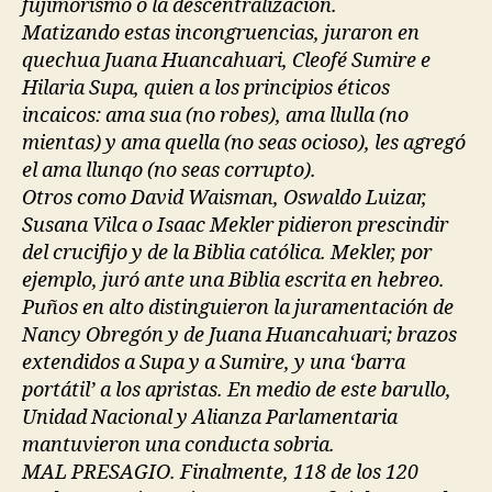
fujimorismo o la descentralización.
Matizando estas incongruencias, juraron en
quechua Juana Huancahuari, Cleofé Sumire e
Hilaria Supa, quien a los principios éticos
incaicos: ama sua (no robes), ama llulla (no
mientas) y ama quella (no seas ocioso), les agregó
el ama llunqo (no seas corrupto).
Otros como David Waisman, Oswaldo Luizar,
Susana Vilca o Isaac Mekler pidieron prescindir
del crucifijo y de la Biblia católica. Mekler, por
ejemplo, juró ante una Biblia escrita en hebreo.
Puños en alto distinguieron la juramentación de
Nancy Obregón y de Juana Huancahuari; brazos
extendidos a Supa y a Sumire, y una ‘barra
portátil’ a los apristas. En medio de este barullo,
Unidad Nacional y Alianza Parlamentaria
mantuvieron una conducta sobria.
MAL PRESAGIO. Finalmente, 118 de los 120