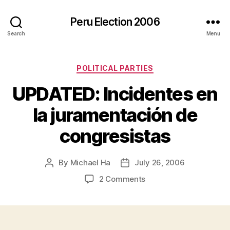
Peru Election 2006
Search
Menu
Categories
POLITICAL PARTIES
UPDATED: Incidentes en
la juramentación de
congresistas
By
Michael Ha
July 26, 2006
Post
Post
author
date
on
2 Comments
UPDATED:
Incidentes
en
la