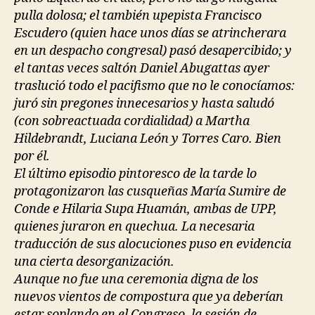
pulla dolosa; el también upepista Francisco
Escudero (quien hace unos días se atrincherara
en un despacho congresal) pasó desapercibido; y
el tantas veces saltón Daniel Abugattas ayer
traslució todo el pacifismo que no le conocíamos:
juró sin pregones innecesarios y hasta saludó
(con sobreactuada cordialidad) a Martha
Hildebrandt, Luciana León y Torres Caro. Bien
por él.
El último episodio pintoresco de la tarde lo
protagonizaron las cusqueñas María Sumire de
Conde e Hilaria Supa Huamán, ambas de UPP,
quienes juraron en quechua. La necesaria
traducción de sus alocuciones puso en evidencia
una cierta desorganización.
Aunque no fue una ceremonia digna de los
nuevos vientos de compostura que ya deberían
estar soplando en el Congreso, la sesión de