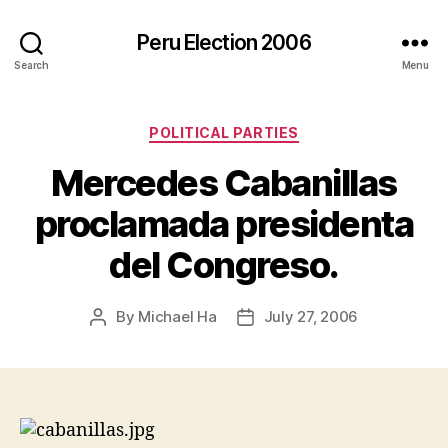
Peru Election 2006
Search
Menu
Categories
POLITICAL PARTIES
Mercedes Cabanillas
proclamada presidenta
del Congreso.
By
Michael Ha
July 27, 2006
Post
Post
author
date