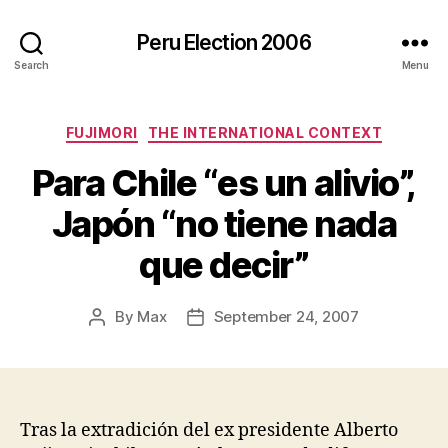
Peru Election 2006
Search
Menu
Categories
FUJIMORI
THE INTERNATIONAL CONTEXT
Para Chile “es un alivio”,
Japón “no tiene nada
que decir”
By
Max
September 24, 2007
Post
Post
author
date
Tras la extradición del ex presidente Alberto