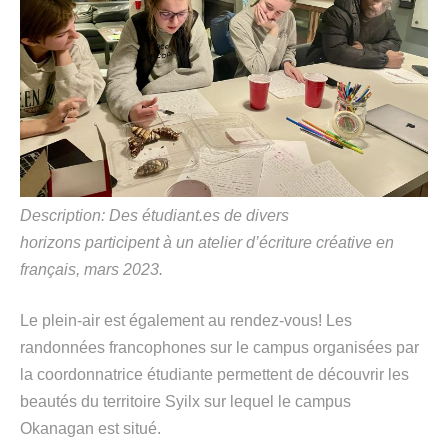
Description: Des étudiant.es de
divers
horizons
participent
à un
atelier d’écriture créative
en
français
, mars 2023.
Le plein-air est également au rendez-vous
!
L
es
r
andonnées
francophones
sur
le
campus
organisées par
la coordonnatrice étudiante
permettent
de découvrir
les
beautés
du territoire
Syilx
sur lequel le campus
Okanagan est
situé
.