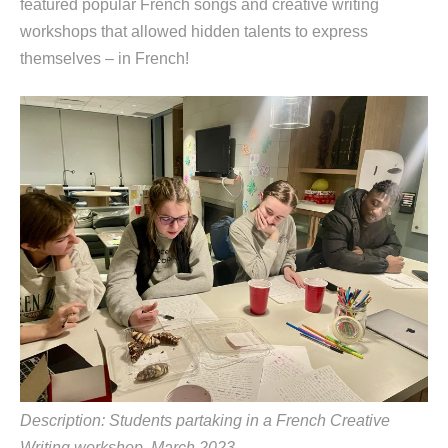
featured
popular French songs and creative writing
workshops
that
allow
ed
hidden talents to express
themselves – in French
!
Description:
Students partaking in a French Creative
Writing workshop, March 2023.