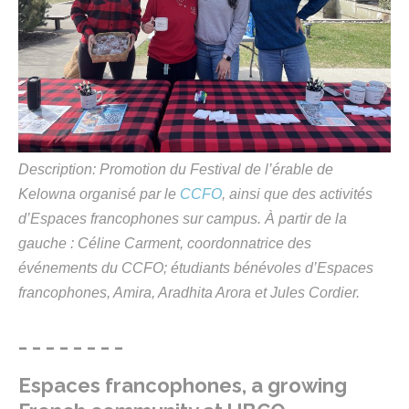
Description: Promotion du Festival de l’érable de
Kelowna organisé par le
CCFO
, ainsi que des activités
d’Espaces francophones sur campus. À partir de la
gauche : Céline Carment, coordonnatrice des
événements du CCFO; étudiants bénévoles d’Espaces
francophones, Amira, Aradhita Arora et Jules Cordier.
_ _ _ _ _ _ _ _
Espaces francophones,
a
growing