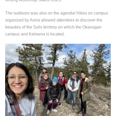
The outdoors
w
as
also on the agenda! Hikes on campus
organized by
Arora
allow
ed
attendees
to discover the
beauties of the Syilx territory on which the Okanagan
campus
and Kelowna
is
located
.