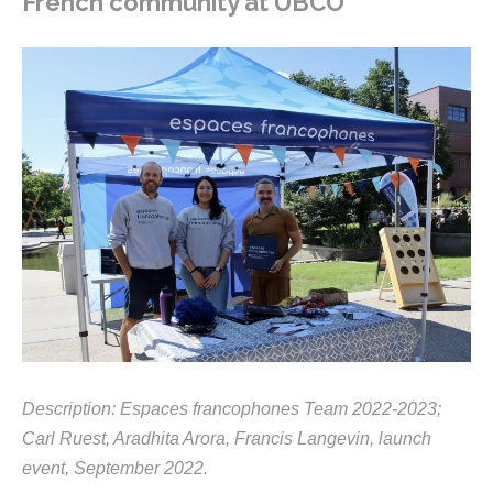
French
community
at UBCO
Description:
Espaces
francophones
Team
2022-2023
;
Carl
Rue
st
,
A
ra
dhita
Arora, Francis
L
angevin,
l
aunc
h
event,
September
2022.