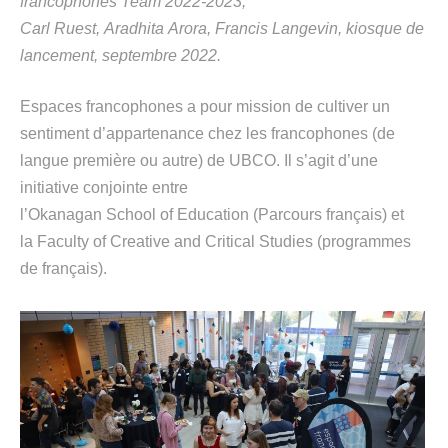
francophones
Team
2022-2023
;
Carl
Rue
st
,
A
ra
dhita
Arora, Francis
L
angevin, kiosque de
lancement, septembre 2022.
Espaces francophones a pour mission de cultiver un
sentiment d’appa
rtenance chez les francophones (de
langue première ou autre) de UBCO. Il s’agit d’une
initiative conjointe entre
l’
Okanagan
School
of
Education
(Parcours français) et
la
Faculty
of Cre
ative and Critical
Studies
(programm
es
de françai
s).