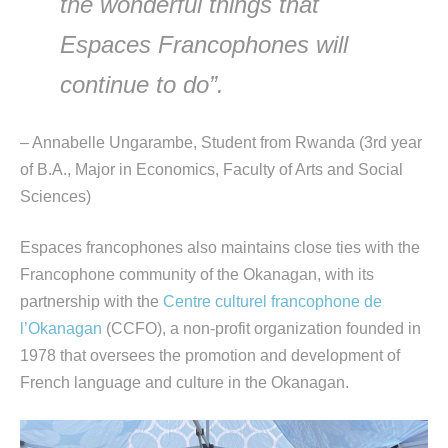
the wonderful things that
Espaces
Francophones will
continue to
do
”.
–
Annabelle
Ungarambe
,
Student from Rwanda (3
rd
year
of B.A.,
M
ajor in
E
conomics, Faculty of Arts and Social
Sciences)
Espaces
francophones also
maintains
close ties with the
Francophone community of the Okanagan, with its
partnership with the
Centre
culturel
francophone de
l’Okanagan
(CCFO), a non-profit organization founded in
1978 that oversees the promotion and development of
French language and culture in the Okanagan.