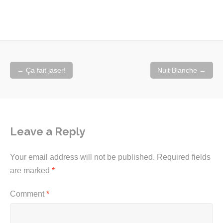
Post
←
Ça fait jaser!
Nuit Blanche
→
navigation
Leave a Reply
Your email address will not be published.
Required fields
are marked
*
Comment
*