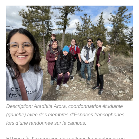
Description:
Aradhita
Arora
, coordonnatrice étudiante
(gauche) avec des
membres d’Espaces francophones
lors d’une randonnée sur
le
campus.
Et bien sûr, l’expression de
s
cultures
francophones
ne