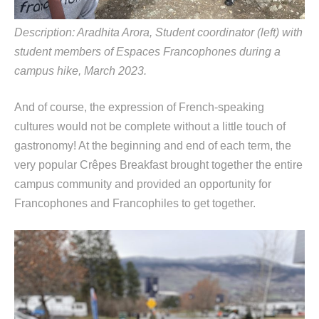
Description:
Aradhita
Arora
,
Student coordinator (left)
with
student members of
Espaces
Francophones during a
campus hike, March 2023.
And of course, the expression of French-speaking
cultures would not be complete without
a little touch of
gastronomy! At the beginning and end of each term, the
very popular
Crêpe
s
Breakfast
b
rought
together the entire
campus community and
provide
d
an opportunity for
Francophones and Francophiles to get together.