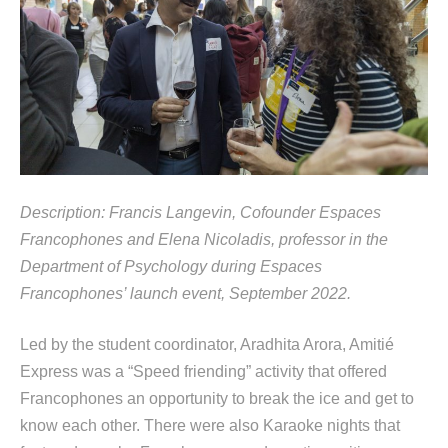
Description: Francis Langevin
,
C
o
founder
E
spaces
F
rancophones
and
Elena
Nicoladis
,
professor
in the
Department of Psychology during
Espaces
Francophones’ launch event, September 2022
.
Led by the
student coordinator, Aradhita Arora,
Amitié
Express
wa
s a
“Speed ​​friending” activity
that offered
Francophones
an
opportunity to
break the ice and get to
know each
other.
There were also
Karaoke nights
that