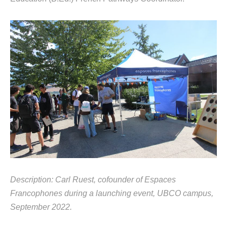
Description:
Carl
Ruest
,
c
ofounder of
Espaces
F
rancophones
during a launching event, UBCO campus,
September 2022.