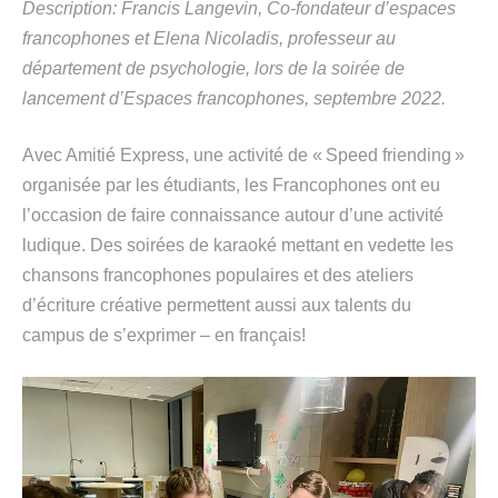
Description: Francis Langevin
,
C
o-fondateur
d’espaces
francophones
et
Elena
Nicoladis
, professeur
au
département de psychologie
,
lors d
e la soirée de
lancement d’Espace
s
francophone
s
, septembre 2022
.
Avec Amitié Express, une activité de «
Speed
friending
»
organisée par les étudiants,
les
F
rancophones ont eu
l’occasion de faire connaissance autour d’une activité
ludique. Des soirées de karaoké mettant en vedette les
chansons francophones populaires et des ateliers
d’écriture créative permettent
aussi
aux talents du
campus de
s
’exprimer
– en français!