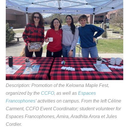
Description:
Promotion of the Kelowna Maple Fest,
organized by the
CCFO
, as well as
Espaces
Francophones
’ activities on campus. From the left
Céline
Carment
,
CCFO Event
C
oordinator
;
student voluntee
r for
Espaces
Francophones
,
A
mira
,
Aradhita
A
r
ora et Jules
Cordier.