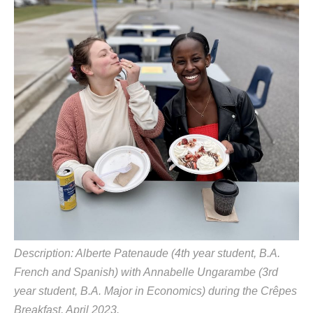
Description:
Alberte Patenaude
(4
th
year student
,
B
.
A.
French
and Spanish)
with
Annabelle
Ungarambe
(
3
rd
year student, B.A.
M
ajor in
Economics
) during the Crêpes
Breakfast, April 2023.