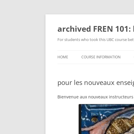
Skip
to
content
archived FREN 101: 
For students who took this UBC course be
HOME
COURSE INFORMATION
FAQ
SYLLABUS (I) & SCHEDULE
pour les nouveaux ensei
SYLLABUS (II): THE RULES
REQUIRED MATERIALS
Bienvenue aux nouveaux instructeurs
CLASS TIMES, LOCATIONS, &
INSTRUCTORS’ CONTACT
INFORMATION