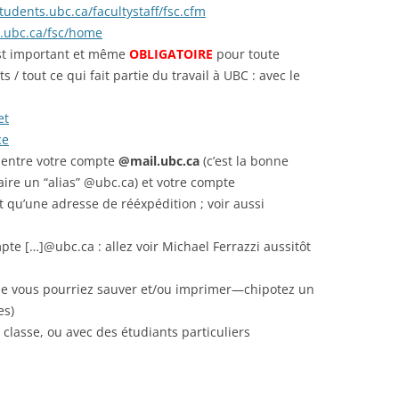
tudents.ubc.ca/facultystaff/fsc.cfm
m.ubc.ca/fsc/home
’est important et même
OBLIGATOIRE
pour toute
/ tout ce qui fait partie du travail à UBC : avec le
et
ce
n entre votre compte
@mail.ubc.ca
(c’est la bonne
ire un “alias” @ubc.ca) et votre compte
t qu’une adresse de rééxpédition ; voir aussi
pte […]@ubc.ca : allez voir Michael Ferrazzi aussitôt
(que vous pourriez sauver et/ou imprimer—chipotez un
es)
lasse, ou avec des étudiants particuliers