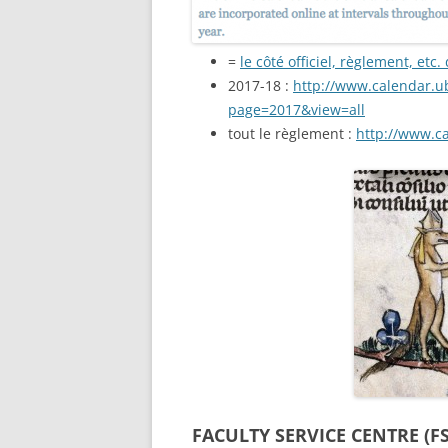
=
le côté officiel, règlement, etc.
2017-18 :
http://www.calendar.u
page=2017&view=all
tout le règlement :
http://www.ca
FACULTY SERVICE CENTRE (FS