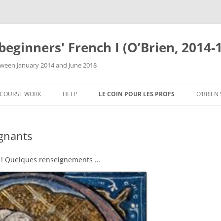
beginners' French I (O’Brien, 2014-
tween January 2014 and June 2018
COURSE WORK
HELP
LE COIN POUR LES PROFS
O’BRIEN
SYLLABUS & SCHEDULE
PLACEMENT & REGISTRATION:
LE PROGRAMME
WHICH FRENCH COURSE TO TAKE?
gnants
ONLINE EXERCISES & E-BOOK
LE MATÉRIEL DE COURS
RESSO
RESOURCES FOR FRENCH
RESOURCES FOR COMPOSITIONS
NOS COORDONNÉES
LE 1ER
 ! Quelques renseignements …
FHIS + UBC RESOURCES,
PANIQ
REVISION GUIDES FOR QUIZZES,
POUR LES NOUVEAUX
SUPPORT, CARE
TESTS, & EXAMS
ENSEIGNANTS
FREN 101 CONTACT INFORMATION
NOS RESPONSABILITÉS & DROITS
FAQ