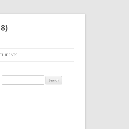
18)
 STUDENTS
Search
URCES ANDRAGOGIQUES
for:
 JOUR & EN CAS DE
UE