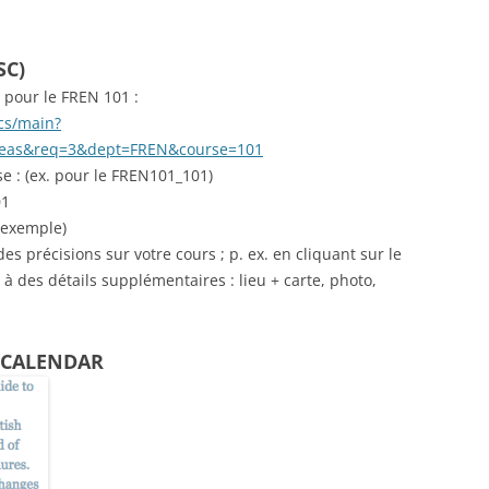
SC)
 pour le FREN 101 :
/cs/main?
eas&req=3&dept=FREN&course=101
se : (ex. pour le FREN101_101)
01
 exemple)
es précisions sur votre cours ; p. ex. en cliquant sur le
à des détails supplémentaires : lieu + carte, photo,
 CALENDAR