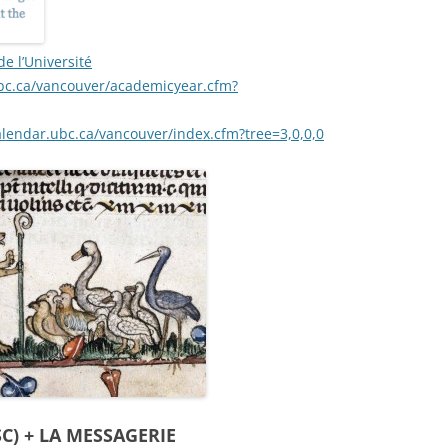
 de l’Université
bc.ca/vancouver/academicyear.cfm?
lendar.ubc.ca/vancouver/index.cfm?tree=3,0,0,0
C) + LA MESSAGERIE