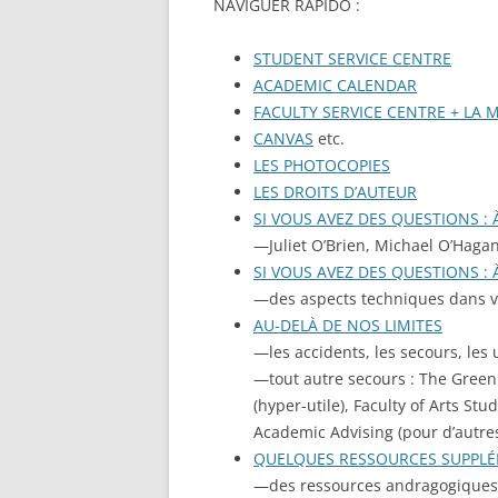
NAVIGUER RAPIDO :
STUDENT SERVICE CENTRE
ACADEMIC CALENDAR
FACULTY SERVICE CENTRE + LA 
CANVAS
etc.
LES PHOTOCOPIES
LES DROITS D’AUTEUR
SI VOUS AVEZ DES QUESTIONS :
—Juliet O’Brien, Michael O’Hagan,
SI VOUS AVEZ DES QUESTIONS :
—des aspects techniques dans vot
AU-DELÀ DE NOS LIMITES
—les accidents, les secours, les
—tout autre secours : The Green 
(hyper-utile), Faculty of Arts St
Academic Advising (pour d’autres
QUELQUES RESSOURCES SUPPL
—des ressources andragogiques :