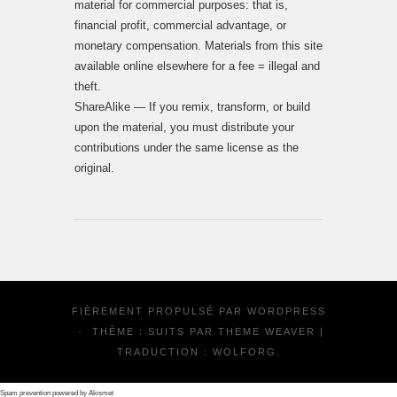
material for commercial purposes: that is,
financial profit, commercial advantage, or
monetary compensation. Materials from this site
available online elsewhere for a fee = illegal and
theft.
ShareAlike — If you remix, transform, or build
upon the material, you must distribute your
contributions under the same license as the
original.
FIÈREMENT PROPULSÉ PAR
WORDPRESS
·
THÈME : SUITS PAR
THEME WEAVER
|
TRADUCTION :
WOLFORG
.
Spam prevention powered by
Akismet