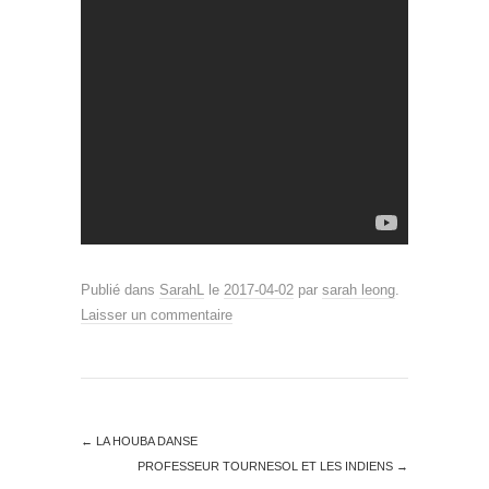
Publié dans
SarahL
le
2017-04-02
par
sarah leong
.
Laisser un commentaire
←
LA HOUBA DANSE
PROFESSEUR TOURNESOL ET LES INDIENS
→