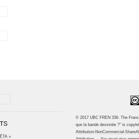
© 2017 UBC FREN 336: The Franco
TS
que la bande dessinée ?" is copyle
Attribution-NonCommercial-ShareAli
MÉTA »
Attribution — You must give appropri