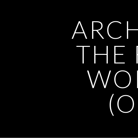
ARCH
THE
WOR
(O