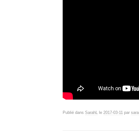
Publié dans
SarahL
le
2017-03-11
par
sara