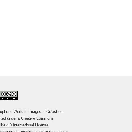
phone World in Images - "Qu'est-ce
fted under a
Creative Commons
ke 4.0 International License.
ate credit, provide a link to the license,