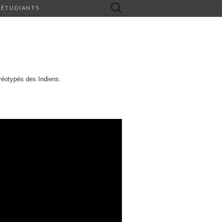
Rechercher :
 ÉTUDIANTS
réotypés des Indiens.