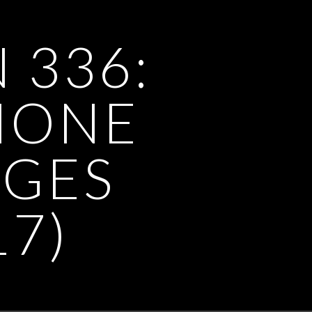
 336:
HONE
AGES
17)