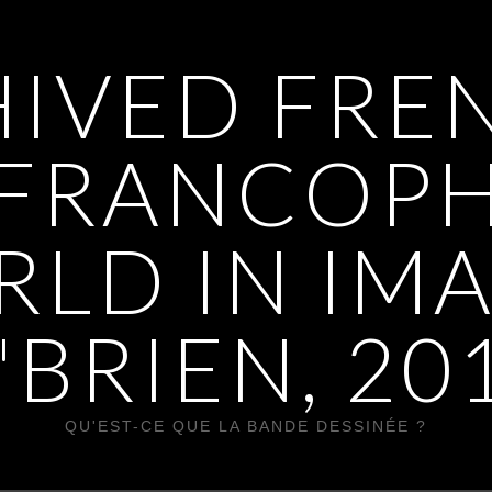
IVED FREN
 FRANCOP
LD IN IM
'BRIEN, 20
QU'EST-CE QUE LA BANDE DESSINÉE ?