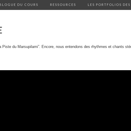
 BLOGUE DU COURS
RESSOURCES
LES PORTFOLIOS DES
E
La Piste du Marsupilami”. Encore, nous entendons des rhythmes et chants sté