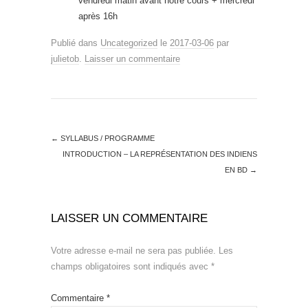
vendredi matin avant notre cours + mercredi
après 16h
Publié dans
Uncategorized
le
2017-03-06
par
julietob
.
Laisser un commentaire
←
SYLLABUS / PROGRAMME
INTRODUCTION – LA REPRÉSENTATION DES INDIENS
EN BD
→
LAISSER UN COMMENTAIRE
Votre adresse e-mail ne sera pas publiée.
Les
champs obligatoires sont indiqués avec
*
Commentaire
*