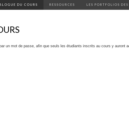
 BLOGUE DU COURS
RESSOURCES
LES PORTFOLIOS DES
OURS
 par un mot de passe, afin que seuls les étudiants inscrits au cours y auront 