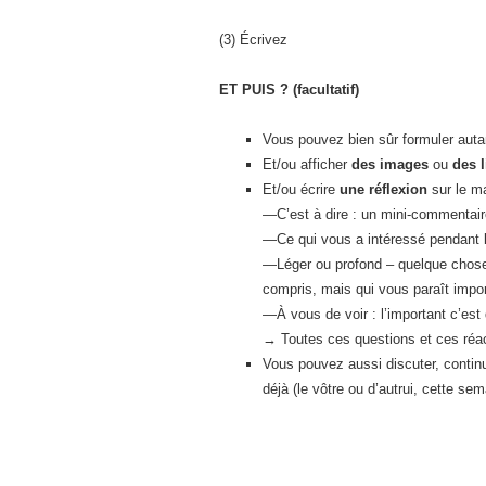
(3) Écrivez
ET PUIS ? (facultatif)
Vous pouvez bien sûr formuler auta
Et/ou afficher
des images
ou
des 
Et/ou écrire
une réflexion
sur le ma
—C’est à dire : un mini-commentaire 
—Ce qui vous a intéressé pendant le
—Léger ou profond – quelque chose 
compris, mais qui vous paraît impo
—À vous de voir : l’important c’est 
→ Toutes ces questions et ces réact
Vous pouvez aussi discuter, continu
déjà (le vôtre ou d’autrui, cette se