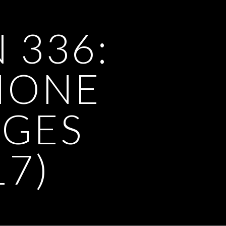
 336:
HONE
AGES
17)