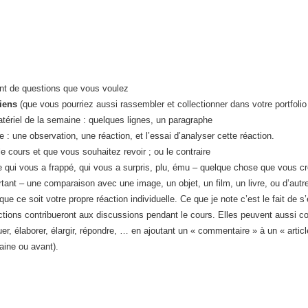
nt de questions que vous voulez
liens
(que vous pourriez aussi rassembler et collectionner dans votre portfolio
tériel de la semaine : quelques lignes, un paragraphe
: une observation, une réaction, et l’essai d’analyser cette réaction.
 cours et que vous souhaitez revoir ; ou le contraire
qui vous a frappé, qui vous a surpris, plu, ému – quelque chose que vous cr
rtant – une comparaison avec une image, un objet, un film, un livre, ou d’aut
que ce soit votre propre réaction individuelle. Ce que je note c’est le fait de s
ions contribueront aux discussions pendant le cours. Elles peuvent aussi cont
er, élaborer, élargir, répondre, … en ajoutant un « commentaire » à un « artic
maine ou avant).