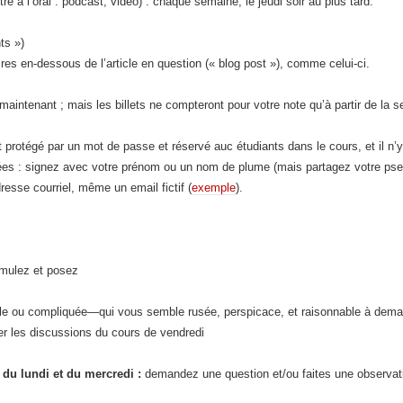
ré à l’oral : podcast, vidéo) : chaque semaine, le jeudi soir au plus tard.
ts »)
es en-dessous de l’article en question (« blog post »), comme celui-ci.
intenant ; mais les billets ne compteront pour votre note qu’à partir de la 
 protégé par un mot de passe et réservé auc étudiants dans le cours, et il n’y
nnées : signez avec votre prénom ou un nom de plume (mais partagez votre pse
resse courriel, même un email fictif (
exemple
).
rmulez et posez
le ou compliquée—qui vous semble rusée, perspicace, et raisonnable à dem
er les discussions du cours de vendredi
du lundi et du mercredi :
demandez une question et/ou faites une observat