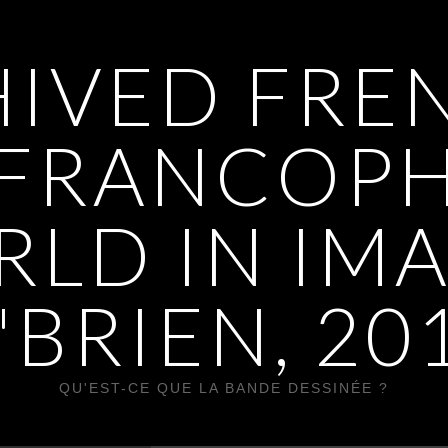
IVED FREN
 FRANCOP
LD IN IM
'BRIEN, 20
QU'EST-CE QUE LA BANDE DESSINÉE ?