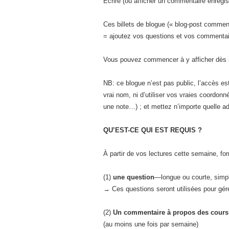
Écrire (ou afficher un commentaire enregist
Ces billets de blogue (« blog-post commen
= ajoutez vos questions et vos commentair
Vous pouvez commencer à y afficher dès ma
NB: ce blogue n’est pas public, l’accès est
vrai nom, ni d’utiliser vos vraies coordo
une note…) ; et mettez n’importe quelle ad
QU’EST-CE QUI EST REQUIS ?
À partir de vos lectures cette semaine, fo
(1)
une question
—longue ou courte, simp
→ Ces questions seront utilisées pour gér
(2)
Un commentaire à propos des cours 
(au moins une fois par semaine)