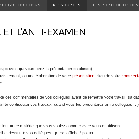
 BLOGUE DU COURS
RESSOURCES
LES PORTFOLIOS DES
L ET L’ANTI-EXAMEN
 :
oupe avec qui vous ferez la présentation en classe)
argissement, ou une élaboration de votre
présentation
et/ou de votre
commenta
t
te des commentaires de vos collègues avant de remettre votre travail, sa dat
bilité de discuter vos travaux, quand vous les présenterez entre collègues …)
 tout autre matériel que vous voulez apporter avec vous et utiliser)
l ci-dessus à vos collègues : p. ex. affiche / poster