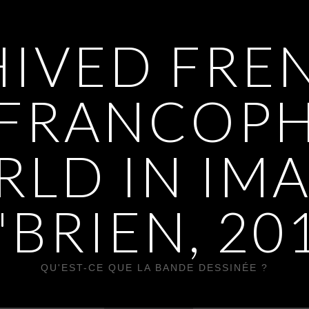
IVED FREN
 FRANCOP
LD IN IM
'BRIEN, 20
QU'EST-CE QUE LA BANDE DESSINÉE ?