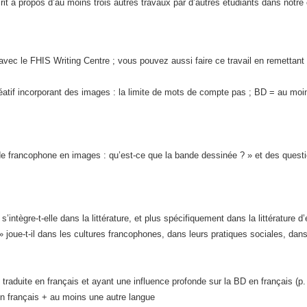
 à propos d’au moins trois autres travaux par d’autres étudiants dans notre 
, avec le FHIS Writing Centre ; vous pouvez aussi faire ce travail en remettant
éatif incorporant des images : la limite de mots de compte pas ; BD = au mo
nde francophone en images : qu’est-ce que la bande dessinée ? » et des ques
ntègre-t-elle dans la littérature, et plus spécifiquement dans la littérature d
 joue-t-il dans les cultures francophones, dans leurs pratiques sociales, dans 
traduite en français et ayant une influence profonde sur la BD en français (p
 en français + au moins une autre langue