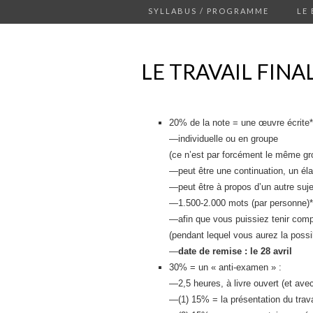
SYLLABUS / PROGRAMME
LE
LE TRAVAIL FINA
20% de la note = une œuvre écrite*
—individuelle ou en groupe
(ce n’est par forcément le même gr
—peut être une continuation, un él
—peut être à propos d’un autre suje
—1.500-2.000 mots (par personne)*
—afin que vous puissiez tenir comp
(pendant lequel vous aurez la possi
—
date de remise : le 28 avril
30% = un « anti-examen » :
—2,5 heures, à livre ouvert (et avec
—(1) 15% = la présentation du travai