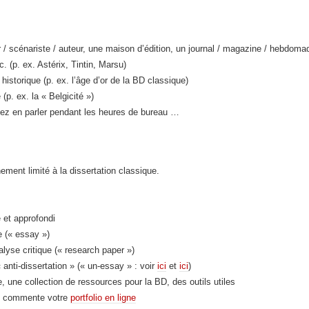
 / scénariste / auteur, une maison d’édition, un journal / magazine / hebdomad
. (p. ex. Astérix, Tintin, Marsu)
istorique (p. ex. l’âge d’or de la BD classique)
p. ex. la « Belgicité »)
ez en parler pendant les heures de bureau …
ment limité à la dissertation classique.
 et approfondi
e (« essay »)
alyse critique (« research paper »)
anti-dissertation » (« un-essay » : voir
ici
et
ici
)
 une collection de ressources pour la BD, des outils utiles
et commente votre
portfolio en ligne