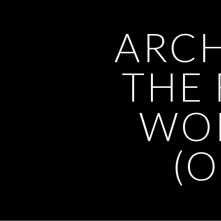
ARCH
THE
WOR
(O