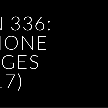
 336:
HONE
AGES
17)