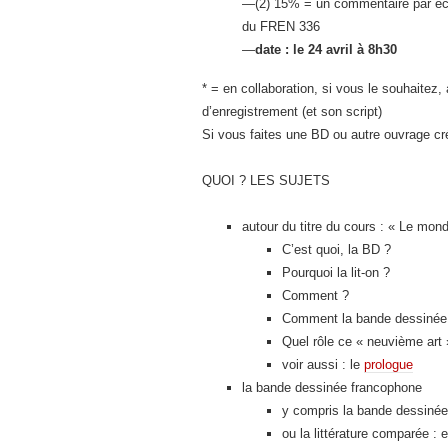
—(2) 15% = un commentaire par écrit
du FREN 336
—
date :
le 24 avril à 8h30
* = en collaboration, si vous le souhaitez
d’enregistrement (et son script)
Si vous faites une BD ou autre ouvrage cr
QUOI ? LES SUJETS
autour du titre du cours : « Le mo
C’est quoi, la BD ?
Pourquoi la lit-on ?
Comment ?
Comment la bande dessinée s’i
Quel rôle ce « neuvième art »
voir aussi : le
prologue
la bande dessinée francophone
y compris la bande dessinée 
ou la littérature comparée :