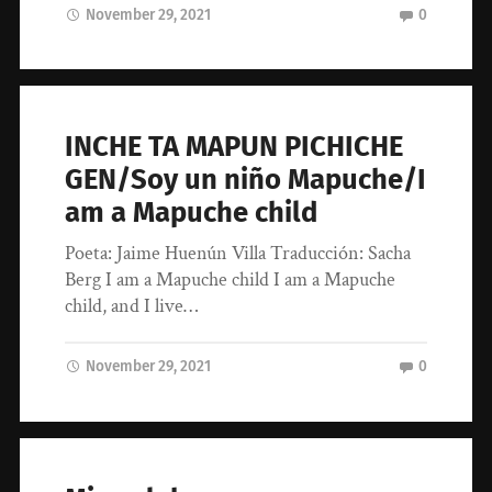
November 29, 2021
0
INCHE TA MAPUN PICHICHE
GEN/Soy un niño Mapuche/I
am a Mapuche child
Poeta: Jaime Huenún Villa Traducción: Sacha
Berg I am a Mapuche child I am a Mapuche
child, and I live…
November 29, 2021
0