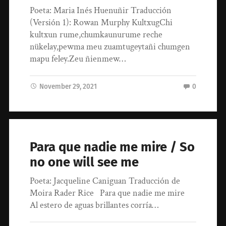
Poeta: Maria Inés Huenuñir Traducción
(Versión 1): Rowan Murphy KultxugChi
kultxun rume,chumkaunurume reche
nükelay,pewma meu zuamtugeytañi chumgen
mapu feley.Zeu ñienmew…
November 29, 2021
0
Para que nadie me mire / So
no one will see me
Poeta: Jacqueline Caniguan Traducción de
Moira Rader Rice Para que nadie me mire
Al estero de aguas brillantes corría…