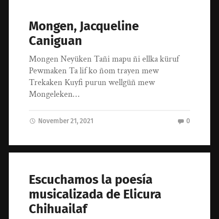
Mongen, Jacqueline
Caniguan
Mongen Neyüken Tañi mapu ñi ellka küruf
Pewmaken Ta lif ko ñom trayen mew
Trekaken Kuyfi purun wellgüñ mew
Mongeleken…
November 21, 2021
0
Escuchamos la poesía
musicalizada de Elicura
Chihuailaf