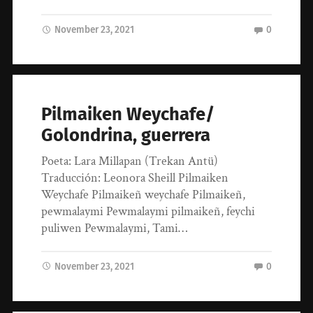
November 23, 2021
0
Pilmaiken Weychafe/
Golondrina, guerrera
Poeta: Lara Millapan (Trekan Antü)
Traducción: Leonora Sheill Pilmaiken
Weychafe Pilmaikeñ weychafe Pilmaikeñ,
pewmalaymi Pewmalaymi pilmaikeñ, feychi
puliwen Pewmalaymi, Tami…
November 23, 2021
0