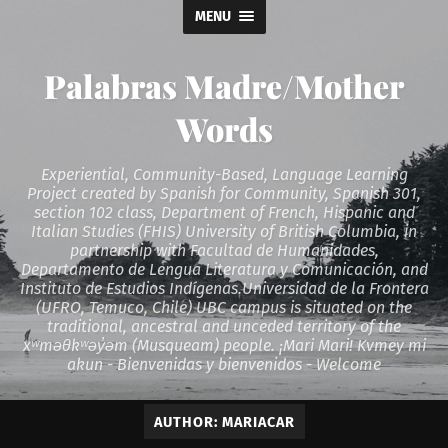
MENU
Palabras Madre/Mother
Words
Experiential, Community-Based, Language Learning
Project created by Spanish for Community, Spanish 301,
section 102 class, Department of French, Hispanic and
Italian Studies (FHIS) University of British Columbia, in
partnership with Facultad de Humanidades,
Departamento de Lengua Literatura y Comunicación, and
Instituto de Estudios Indígenas.Universidad de la Frontera
(UFRO, Temuco, Chile) UBC campus is situated on the
traditional, ancestral and unceded territory of the
xʷməθkʷəy̓əm (Musqueam) people. ¡Mari Mari! Kvmey mi
akun - Bienvenidas y bienvenidos - Welcome
AUTHOR:
MARIACAR