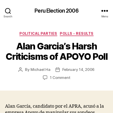
Peru Election 2006
Search
Menu
Categories
POLITICAL PARTIES
POLLS - RESULTS
Alan Garcia’s Harsh
Criticisms of APOYO Poll
By
Michael Ha
February 14, 2006
Post
Post
author
date
on
1 Comment
Alan
Garcia’s
Harsh
Criticisms
of
Alan García, candidato por el APRA, acusó a la
APOYO
empresa Apoyo de manipular sus sondeos,