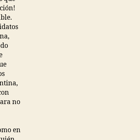
ción!
ble.
idatos
na,
ndo
e
que
os
ntina,
con
para no
como en
quién