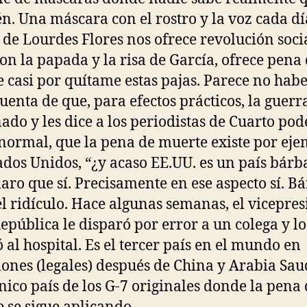
én. Una máscara con el rostro y la voz cada d
 de Lourdes Flores nos ofrece revolución socia
con la papada y la risa de García, ofrece pena
 casi por quítame estas pajas. Parece no hab
uenta de que, para efectos prácticos, la guerr
ado y les dice a los periodistas de Cuarto pod
 normal, que la pena de muerte existe por ej
ados Unidos, “¿y acaso EE.UU. es un país bárb
laro que sí. Precisamente en ese aspecto sí. B
el ridículo. Hace algunas semanas, el vicepre
República le disparó por error a un colega y lo
al hospital. Es el tercer país en el mundo en
iones (legales) después de China y Arabia Sau
único país de los G-7 originales donde la pena