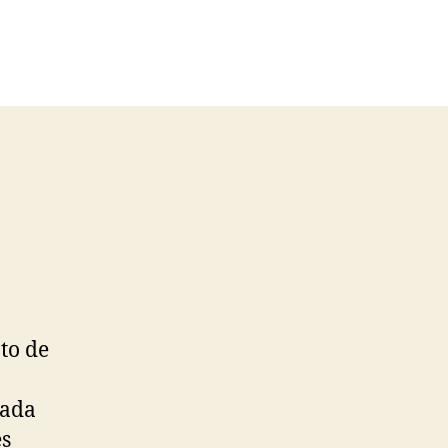
n
arlos
van
egregori
n
lectoral
romises
to de
cada
es