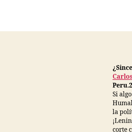
¿Since
Carlo
Peru.2
Si alg
Humala
la polí
¡Lenin
corte 