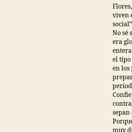
Flores
viven 
social
No sé 
era gl
entera
el tip
en los
prepar
períod
Confie
contra
sepan 
Porque
muy di