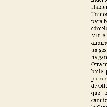
muerte
Habien
Unidos
para b
cárcel
MRTA. 
almira
un ges
ha gan
Otra m
baile,
parece
de Oll
que Lo
candid