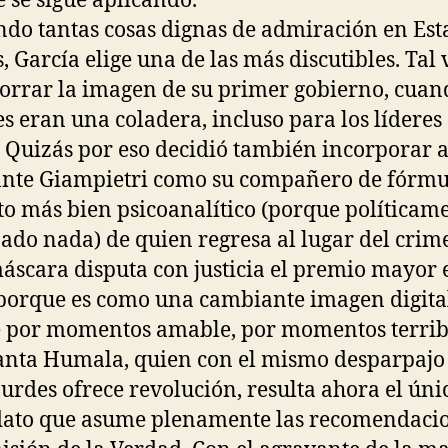
 se sigue aplicando.
do tantas cosas dignas de admiración en Est
, García elige una de las más discutibles. Tal 
orrar la imagen de su primer gobierno, cuan
es eran una coladera, incluso para los líderes
Quizás por eso decidió también incorporar a
nte Giampietri como su compañero de fórmu
to más bien psicoanalítico (porque políticam
ado nada) de quien regresa al lugar del crim
áscara disputa con justicia el premio mayor 
 porque es como una cambiante imagen digita
 por momentos amable, por momentos terribl
anta Humala, quien con el mismo desparpajo 
urdes ofrece revolución, resulta ahora el úni
ato que asume plenamente las recomendaci