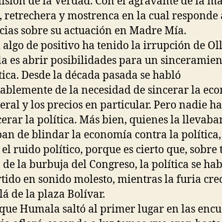
isión de la Verdad. Con el agravante de la m
, retrechera y mostrenca en la cual responde 
ias sobre su actuación en Madre Mía.
i algo de positivo ha tenido la irrupción de Ol
 es abrir posibilidades para un sinceramien
ítica. Desde la década pasada se habló
ablemente de la necesidad de sincerar la ec
eral y los precios en particular. Pero nadie h
cerar la política. Más bien, quienes la llevaba
an de blindar la economía contra la política,
 el ruido político, porque es cierto que, sobre
 de la burbuja del Congreso, la política se ha
tido en sonido molesto, mientras la furia cre
lá de la plaza Bolívar.
que Humala saltó al primer lugar en las encu