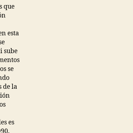
s que
ón
en esta
se
i sube
amentos
os se
undo
s de la
ción
os
es es
990.