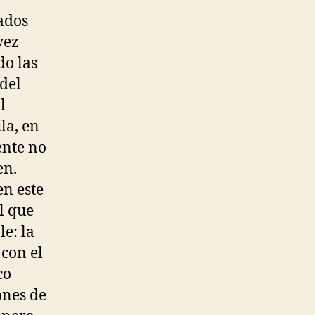
ados
vez
do las
 del
l
la, en
ente no
en.
en este
l que
e: la
con el
co
ones de