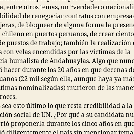
a, entre otros temas, un “verdadero nacional
ibilidad de renegociar contratos con empresa
jeras, de bloquear de alguna forma la presen
l chileno en puertos peruanos, de crear ciento
de puestos de trabajo; también la realización
as con velas encendidas por las víctimas de la
cia humalista de Andahuaylas. Algo que nunc
ó hacer durante los 20 años en que decenas d
uanos (22 mil según ella, aunque haya ya má
ctimas nominalizadas) murieron de las mane
roces.
 sea esto último lo que resta credibilidad a la
ción social de UN. ¿Por qué a su candidata nu
rrió proponerla durante los cinco años en qu
ió diligentemente el país sin mencionar tema