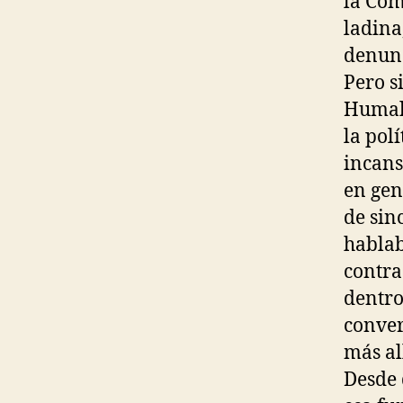
la Com
ladina
denunc
Pero s
Humala
la pol
incans
en gen
de sin
hablab
contra
dentro
conver
más al
Desde 