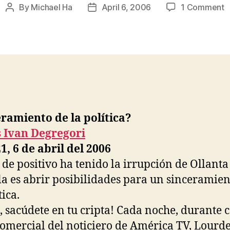
o
By
Michael Ha
April 6, 2006
1 Comment
Post
Post
C
author
date
I
D
o
E
P
ramiento de la política?
s Ivan Degregori
1, 6 de abril del 2006
o de positivo ha tenido la irrupción de Ollanta
 es abrir posibilidades para un sinceramien
tica.
, sacúdete en tu cripta! Cada noche, durante 
comercial del noticiero de América TV, Lourd