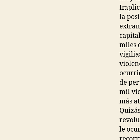
Implic
la pos
extran
capita
miles 
vigili
violen
ocurri
de per
mil ví
más at
Quizás
revolu
le ocu
recorr