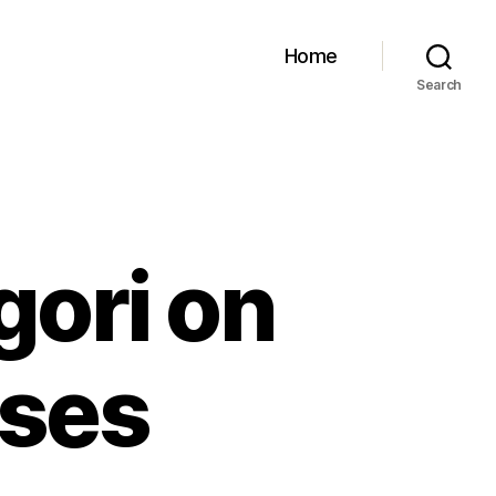
Home
Search
gori on
ises