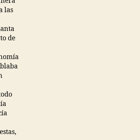
anera
a las
lanta
to de
onomía
ablaba
n
 todo
bía
cía
estas,