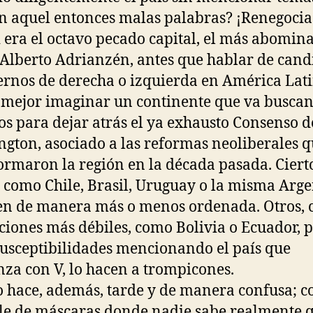
n aquel entonces malas palabras? ¡Renegocia
i era el octavo pecado capital, el más abomina
Alberto Adrianzén, antes que hablar de cand
ernos de derecha o izquierda en América Lati
 mejor imaginar un continente que va busca
s para dejar atrás el ya exhausto Consenso d
gton, asociado a las reformas neoliberales 
ormaron la región en la década pasada. Ciert
, como Chile, Brasil, Uruguay o la misma Arge
en de manera más o menos ordenada. Otros, 
uciones más débiles, como Bolivia o Ecuador, 
susceptibilidades mencionando el país que
za con V, lo hacen a trompicones.
o hace, además, tarde y de manera confusa; 
le de máscaras donde nadie sabe realmente 