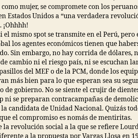
, como mujer, se compromete con los peruano
en Estados Unidos a “una verdadera revoluci
”. ¡Ohhhh!
si el mismo spot se transmite en el Perú, pero 
obal los agentes económicos tienen que haber
do. Sin embargo, no hay corrida de dólares, n
o de cambio ni el riesgo país, ni se escuchan l
 pasillos del MEF o de la PCM, donde los equip
an más bien para lo que esperan sea su seg
o de gobierno. No se siente el crujir de diente
p ni se preparan contracampañas de demoli
 la candidata de Unidad Nacional. Quizás tod
que el compromiso es nomás de mentiritas.
 la revolución social a la que se refiere Lourd
ferente a la propuesta por Vargas Llosa en 1