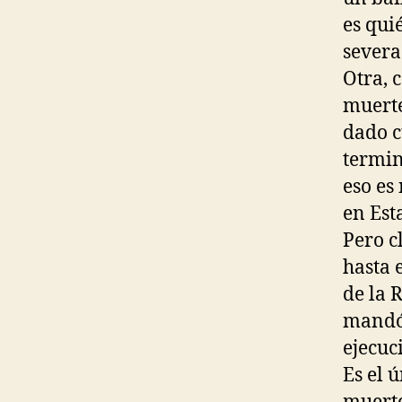
es qui
severa
Otra, 
muerte
dado c
termin
eso es
en Est
Pero c
hasta 
de la 
mandó 
ejecuc
Es el 