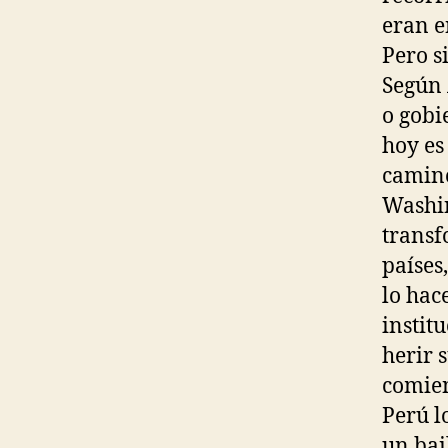
eran e
Pero s
Según 
o gobi
hoy es
camino
Washin
transf
países
lo hac
instit
herir 
comien
Perú l
un bai