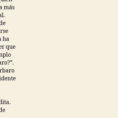
ía más
l.
 de
erse
a ha
er que
emplo
aro?”.
árbaro
sidente
dita.
 de