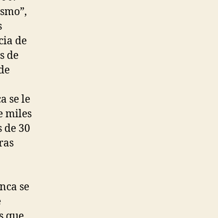
ismo”,
s
cia de
s de
 de
a se le
e miles
s de 30
ras
nca se
e
s que