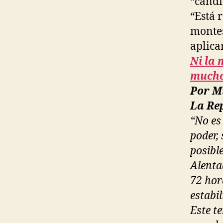
“candi
“Está 
montes
aplica
Ni la 
much
Por M
La Rep
“No es
poder,
posibl
Alenta
72 hor
estabi
Este t