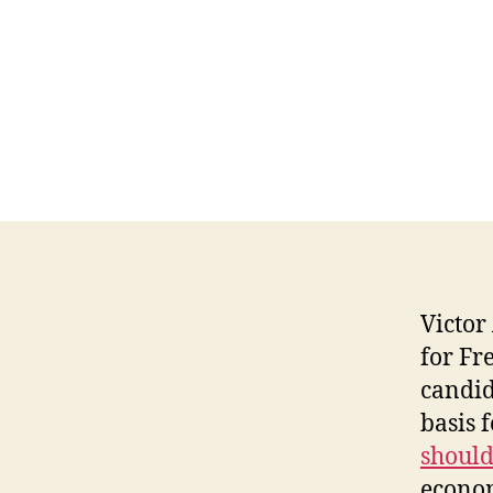
Victor
for Fr
candid
basis 
should
econom