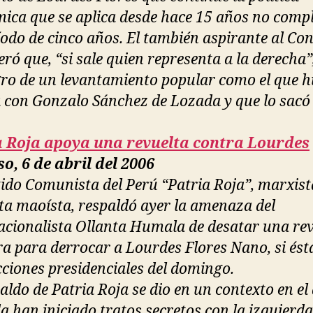
ica que se aplica desde hace 15 años no compl
íodo de cinco años. El también aspirante al Co
ró que, “si sale quien representa a la derecha”,
igro de un levantamiento popular como el que 
a con Gonzalo Sánchez de Lozada y que lo sacó 
a Roja apoya una revuelta contra Lourdes
o, 6 de abril del 2006
tido Comunista del Perú “Patria Roja”, marxist
sta maoísta, respaldó ayer la amenaza del
acionalista Ollanta Humala de desatar una re
era para derrocar a Lourdes Flores Nano, si és
ecciones presidenciales del domingo.
aldo de Patria Roja se dio en un contexto en el
 han iniciado tratos secretos con la izquierda