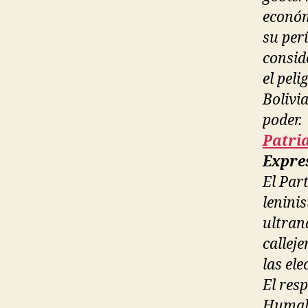
económ
su per
conside
el pel
Bolivi
poder.
Patri
Expres
El Par
lenini
ultran
callej
las el
El resp
Humala