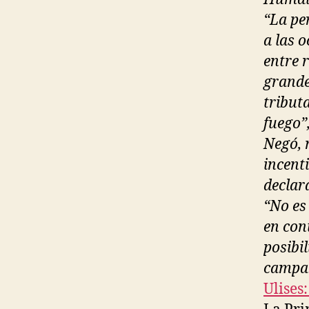
“La pe
a las 
entre r
grande
tribut
fuego”
Negó, 
incent
declar
“No es
en con
posibi
campañ
Ulises