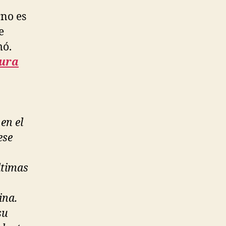
rno es
e
mó.
dura
en el
ese
ltimas
ina.
su