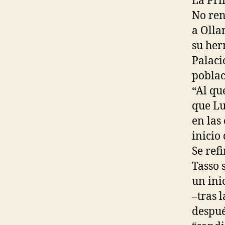
La Pri
No ren
a Olla
su her
Palaci
poblac
“Al qu
que Lu
en las
inicio
Se ref
Tasso 
un ini
–tras 
despué