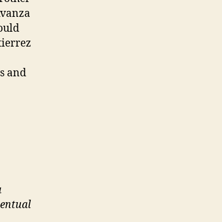
Avanza
ould
tierrez
es and
a
ventual