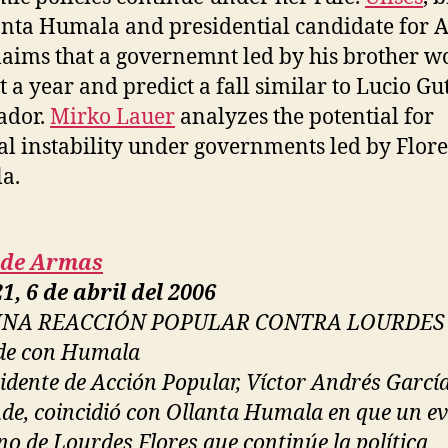
anta Humala and presidential candidate for 
claims that a governemnt led by his brother w
st a year and predict a fall similar to Lucio Gu
ador.
Mirko Lauer
analyzes the potential for
cal instability under governments led by Flor
a.
 de Armas
1, 6 de abril del 2006
INA REACCIÓN POPULAR CONTRA LOURDES
de con Humala
sidente de Acción Popular, Víctor Andrés Garcí
de, coincidió con Ollanta Humala en que un e
no de Lourdes Flores que continúe la política