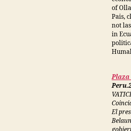
of Oll
Pais, 
not la
in Ecu
politi
Humal
Plaza
Peru.2
VATIC
Coinci
El pre
Belaun
gobier