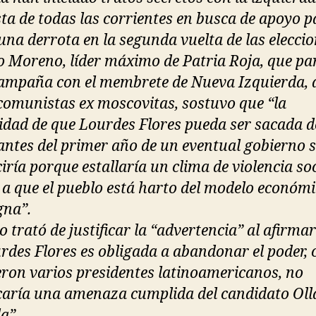
ta de todas las corrientes en busca de apoyo p
 una derrota en la segunda vuelta de las eleccio
o Moreno, líder máximo de Patria Roja, que par
campaña con el membrete de Nueva Izquierda, 
 comunistas ex moscovitas, sostuvo que “la
lidad de que Lourdes Flores pueda ser sacada d
antes del primer año de un eventual gobierno 
iría porque estallaría un clima de violencia soc
 a que el pueblo está harto del modelo económ
na”.
 trató de justificar la “advertencia” al afirma
urdes Flores es obligada a abandonar el poder,
ieron varios presidentes latinoamericanos, no
icaría una amenaza cumplida del candidato Oll
a”.