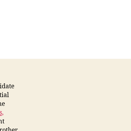
idate
tial
me
s,
nt
brother