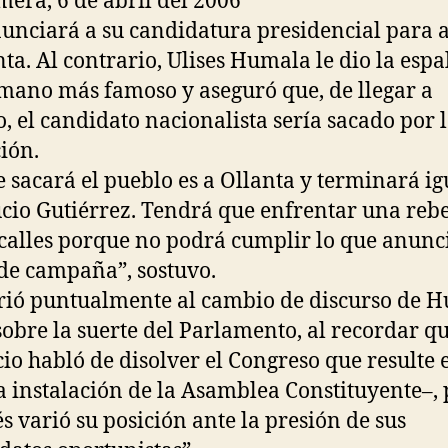
mera, 6 de abril del 2006
unciará a su candidatura presidencial para 
nta. Al contrario, Ulises Humala le dio la espa
mano más famoso y aseguró que, de llegar a
o, el candidato nacionalista sería sacado por 
ión.
e sacará el pueblo es a Ollanta y terminará ig
cio Gutiérrez. Tendrá que enfrentar una reb
 calles porque no podrá cumplir lo que anunci
 de campaña”, sostuvo.
irió puntualmente al cambio de discurso de 
sobre la suerte del Parlamento, al recordar q
cio habló de disolver el Congreso que resulte 
la instalación de la Asamblea Constituyente–,
s varió su posición ante la presión de sus