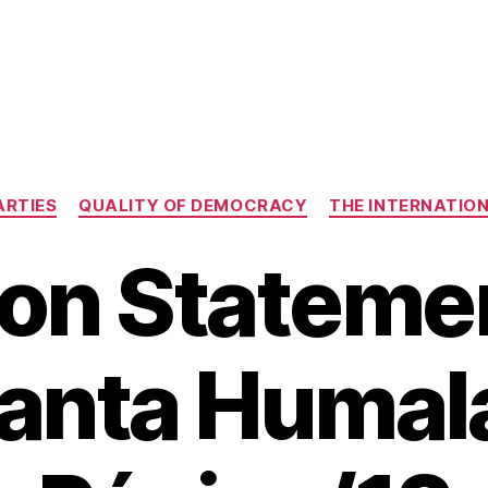
Categories
ARTIES
QUALITY OF DEMOCRACY
THE INTERNATIO
on Stateme
lanta Humala