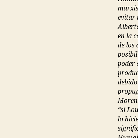
marxis
evitar
Albert
en la 
de los
posibi
poder 
produc
debido
propug
Moreno
“si Lo
lo hic
signif
Humal