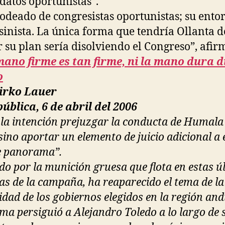
datos oportunistas”.
rodeado de congresistas oportunistas; su ento
inista. La única forma que tendría Ollanta d
r su plan sería disolviendo el Congreso”, afir
mano firme es tan firme, ni la mano dura 
o
irko Lauer
ública, 6 de abril del 2006
 la intención prejuzgar la conducta de Humala 
 sino aportar un elemento de juicio adicional a 
e panorama”.
do por la munición gruesa que flota en estas ú
as de la campaña, ha reaparecido el tema de la
lidad de los gobiernos elegidos en la región and
ema persiguió a Alejandro Toledo a lo largo de 