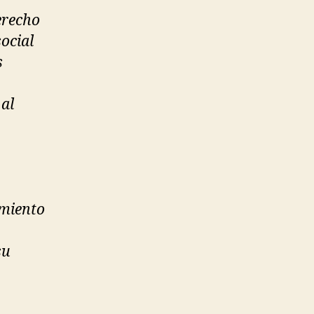
erecho
ocial
s
 al
amiento
su