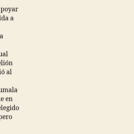
apoyar
lda a
la
ual
elión
ó al
Humala
ue en
elegido
 pero