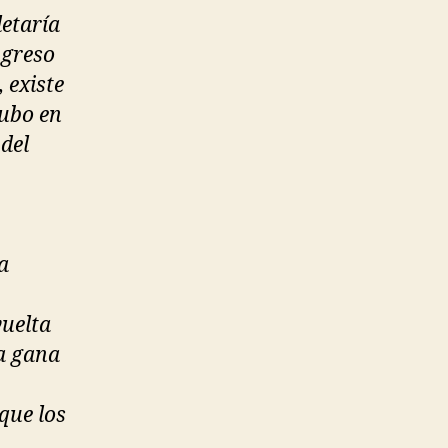
etaría
ngreso
 existe
hubo en
del
a
vuelta
ta gana
 que los