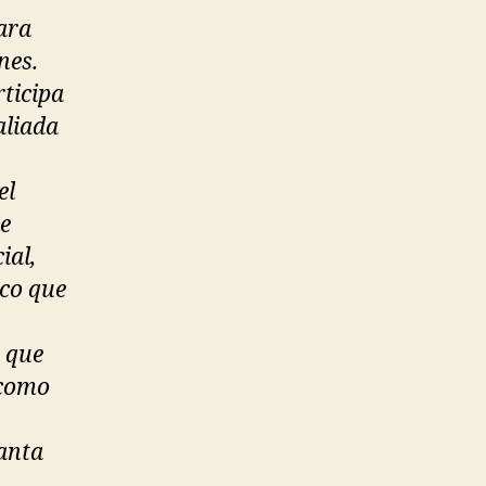
ara
nes.
ticipa
aliada
el
se
ial,
ico que
r que
 como
anta