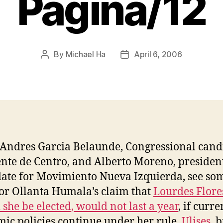
Página/12
By
Michael Ha
April 6, 2006
Post
Post
author
date
 Andres Garcia Belaunde, Congressional cand
ente de Centro, and Alberto Moreno, presiden
ate for Movimiento Nueva Izquierda, see so
for Ollanta Humala’s claim that
Lourdes Flore
 she be elected, would not last a year
, if curre
ic policies continue under her rule.
Ulises
, 