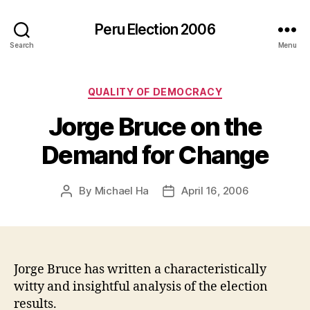
Peru Election 2006
Search
Menu
Categories
QUALITY OF DEMOCRACY
Jorge Bruce on the
Demand for Change
By
Michael Ha
April 16, 2006
Post
Post
author
date
Jorge Bruce has written a characteristically
witty and insightful analysis of the election
results.