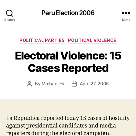
Peru Election 2006
Search
Menu
Categories
POLITICAL PARTIES
POLITICAL VIOLENCE
Electoral Violence: 15
Cases Reported
By
Michael Ha
April 27, 2006
Post
Post
author
date
La Republica reported today 15 cases of hostility
against presidential candidates and media
reporters during the electoral campaign.