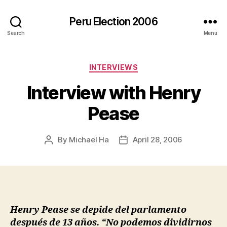
Peru Election 2006
Search
Menu
Categories
INTERVIEWS
Interview with Henry
Pease
By
Michael Ha
April 28, 2006
Post
Post
author
date
Henry Pease se depide del parlamento
después de 13 años. “No podemos dividirnos