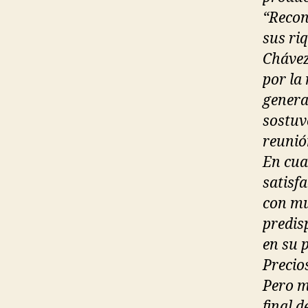
“Recon
sus ri
Chávez
por la
genera
sostuv
reunió
En cua
satisf
con mu
predis
en su p
Precio
Pero m
final 