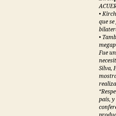
ACUE
• Kirc
que se
bilate
• Tamb
megapr
Fue un
necesi
Silva,
mostra
realiz
“Respe
país, y
confer
produc