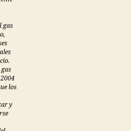
l gas
o,
ses
ales
cio.
 gas
 2004
ue los
zar y
rse