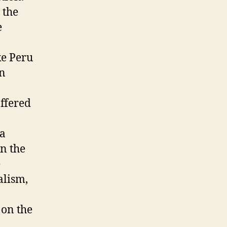
 the
e
ke Peru
on
ffered
 a
in the
e
alism,
 on the