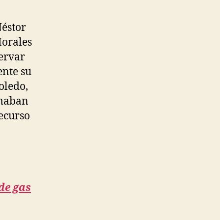
Néstor
Morales
ervar
ente su
oledo,
omaban
recurso
de gas