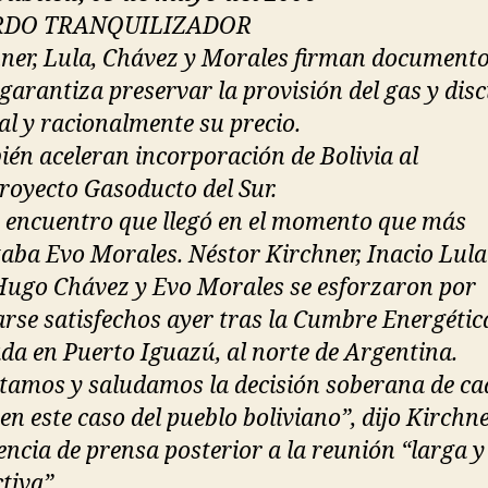
RDO TRANQUILIZADOR
hner, Lula, Chávez y Morales firman documento
 garantiza preservar la provisión del gas y disc
ral y racionalmente su precio.
ién aceleran incorporación de Bolivia al
oyecto Gasoducto del Sur.
 encuentro que llegó en el momento que más
taba Evo Morales. Néstor Kirchner, Inacio Lula
 Hugo Chávez y Evo Morales se esforzaron por
rse satisfechos ayer tras la Cumbre Energétic
ada en Puerto Iguazú, al norte de Argentina.
tamos y saludamos la decisión soberana de ca
 en este caso del pueblo boliviano”, dijo Kirchne
encia de prensa posterior a la reunión “larga y
tiva”.