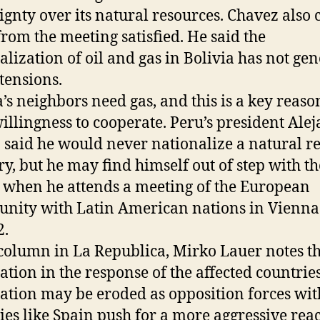
ignty over its natural resources. Chavez also
rom the meeting satisfied. He said the
alization of oil and gas in Bolivia has not ge
tensions.
a’s neighbors need gas, and this is a key reaso
willingness to cooperate. Peru’s president Ale
 said he would never nationalize a natural r
ry, but he may find himself out of step with th
 when he attends a meeting of the European
ity with Latin American nations in Vienna
2.
 column in La Republica, Mirko Lauer notes t
tion in the response of the affected countries
tion may be eroded as opposition forces wit
ies like Spain push for a more aggressive reac