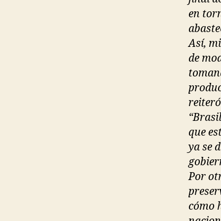
en torn
abaste
Así, mi
de mod
tomand
produc
reiter
“Brasi
que es
ya se 
gobier
Por ot
preser
cómo h