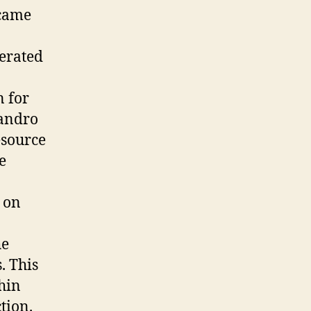
 came
nerated
n for
jandro
esource
e
 on
he
. This
hin
tion.