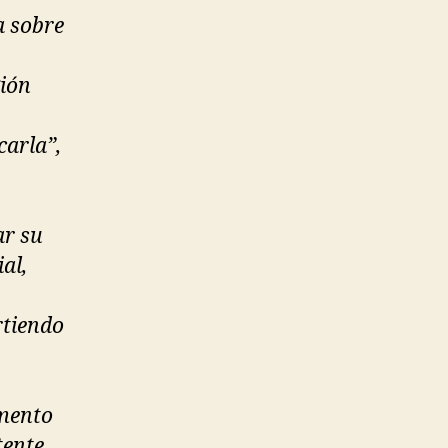
a sobre
gión
carla”,
ar su
al,
rtiendo
umento
tente