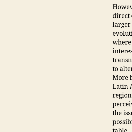
Howeve
direct
larger
evolut
where 
intere
transn
to alte
More b
Latin 
region
percei
the is
possib
table.