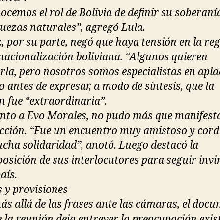
ocemos el rol de Bolivia de definir su soberaní
quezas naturales”, agregó Lula.
, por su parte, negó que haya tensión en la re
 nacionalización boliviana. “Algunos quieren
rla, pero nosotros somos especialistas en apla
o antes de expresar, a modo de síntesis, que la
n fue “extraordinaria”.
nto a Evo Morales, no pudo más que manifest
acción. “Fue un encuentro muy amistoso y cordi
cha solidaridad”, anotó. Luego destacó la
posición de sus interlocutores para seguir invi
aís.
s y provisiones
ás allá de las frases ante las cámaras, el doc
de la reunión deja entrever la preocupación exis