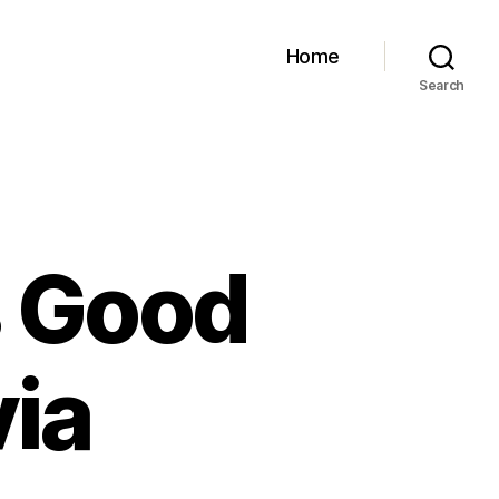
Home
Search
s Good
via