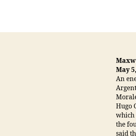
Maxwe
May 5,
An ene
Argent
Morale
Hugo C
which 
the fo
said t