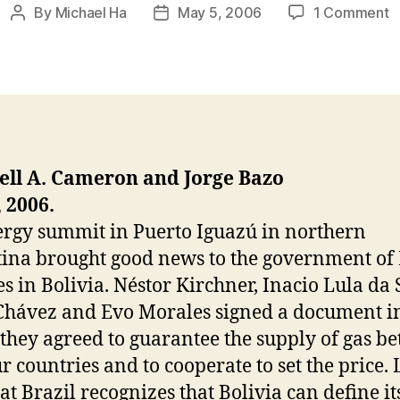
o
By
Michael Ha
May 5, 2006
1 Comment
Post
Post
E
author
date
S
is
G
N
f
B
ll A. Cameron and Jorge Bazo
 2006.
rgy summit in Puerto Iguazú in northern
ina brought good news to the government of
s in Bolivia. Néstor Kirchner, Inacio Lula da S
hávez and Evo Morales signed a document i
they agreed to guarantee the supply of gas b
ur countries and to cooperate to set the price. 
hat Brazil recognizes that Bolivia can define it