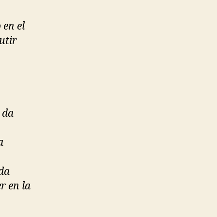
 en el
utir
 da
a
da
r en la