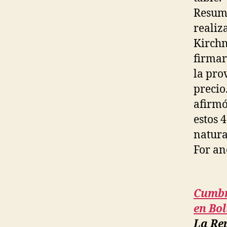
Resume
realiz
Kirchn
firmar
la pro
precio
afirmó
estos 
natura
For an
Cumbr
en Bol
La Rep