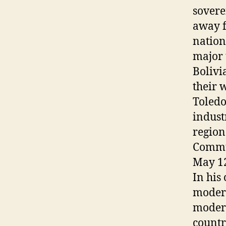
sovere
away f
nation
major 
Bolivi
their 
Toledo
indust
region
Commun
May 1
In his
modera
modera
countr