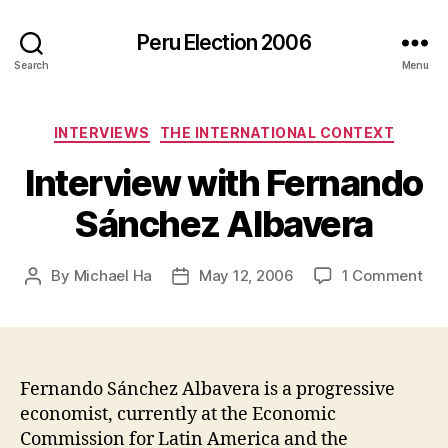
Peru Election 2006
Search
Menu
Categories
INTERVIEWS
THE INTERNATIONAL CONTEXT
Interview with Fernando
Sánchez Albavera
on
By
Michael Ha
May 12, 2006
1 Comment
Post
Post
Int
author
date
wit
Fer
Sán
Alb
Fernando Sánchez Albavera is a progressive
economist, currently at the Economic
Commission for Latin America and the