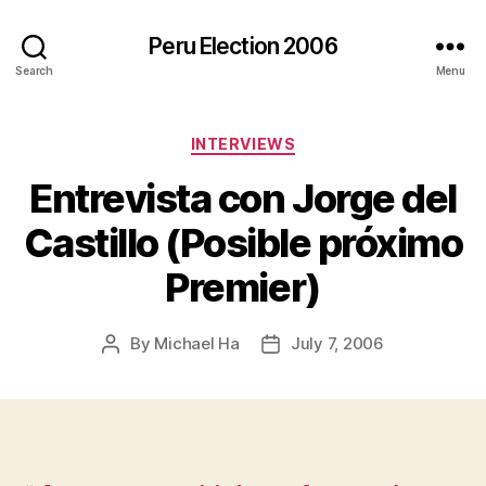
Peru Election 2006
Search
Menu
Categories
INTERVIEWS
Entrevista con Jorge del
Castillo (Posible próximo
Premier)
By
Michael Ha
July 7, 2006
Post
Post
author
date