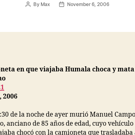
By
Max
November 6, 2006
Post
Post
author
date
neta en que viajaba Humala choca y mata
no
21
, 2006
8:30 de la noche de ayer murió Manuel Camp
, anciano de 85 años de edad, cuyo vehículo
ajaba chocó con la camioneta que trasladaba 