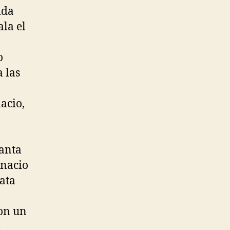
ida
la el
o
 las
acio,
lanta
gnacio
ata
on un
n