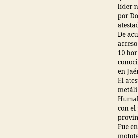
líder 
por Do
atesta
De acu
acceso
10 hor
conoci
en Jaé
El ate
metáli
Humala
con el
provin
Fue en
motota