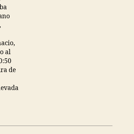
aba
iano
,
acio,
o al
0:50
ura de
llevada