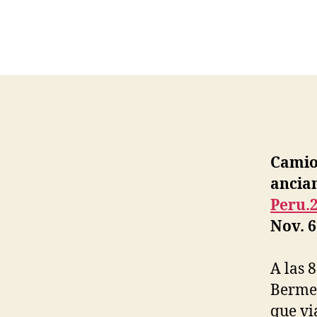
Camio
ancia
Peru.
Nov. 6
A las 
Bermeo
que vi