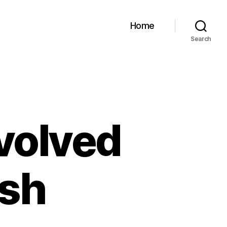
Home
Search
volved
ash