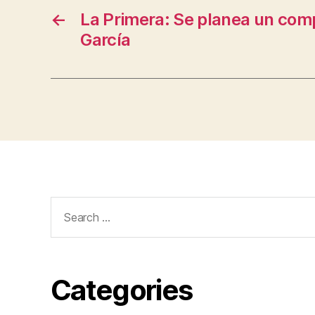
←
La Primera: Se planea un comp
García
Search
for:
Categories