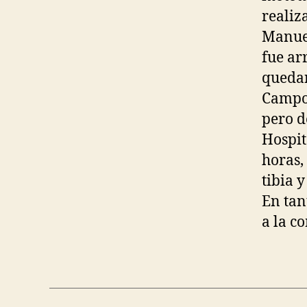
realiz
Manuel
fue ar
quedan
Campos
pero d
Hospit
horas,
tibia 
En tan
a la co