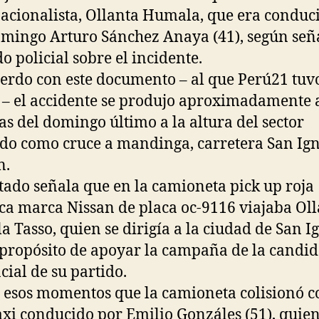
nacionalista, Ollanta Humala, que era conduc
mingo Arturo Sánchez Anaya (41), según seña
do policial sobre el incidente.
erdo con este documento – al que Perú21 tuv
 – el accidente se produjo aproximadamente a
as del domingo último a la altura del sector
do como cruce a mandinga, carretera San Ign
n.
stado señala que en la camioneta pick up roja
ca marca Nissan de placa oc-9116 viajaba Ol
 Tasso, quien se dirigía a la ciudad de San I
 propósito de apoyar la campaña de la candid
cial de su partido.
 esos momentos que la camioneta colisionó c
xi conducido por Emilio Gonzáles (51), quie