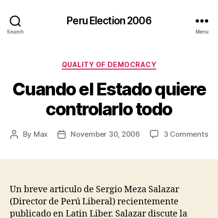
Peru Election 2006
Search
Menu
Categories
QUALITY OF DEMOCRACY
Cuando el Estado quiere
controlarlo todo
on
By
Max
November 30, 2006
3 Comments
Post
Post
Cu
author
date
el
Es
qu
con
Un breve articulo de Sergio Meza Salazar
to
(Director de Perú Liberal) recientemente
publicado en Latin Liber. Salazar discute la