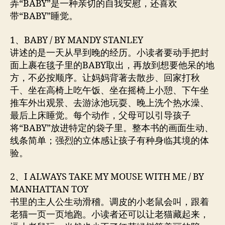
弄“BABY”是一种亲切的自我安慰，还喜欢
带“BABY”睡觉。
1、BABY / BY MANDY STANLEY
讲述的是一天从早到晚的经历。小读者要动手把封
面上裹在毯子里的BABY取出，再放到想要他呆的地
方，不必按顺序。让妈妈背著去散步、回家打秋
千、坐在高椅上吃午饭、坐在摇椅上小憩、下午坐
推车外出观景、去游泳池玩耍、晚上洗个热水澡、
最后上床睡觉。每个动作，父母可以引导孩子
将“BABY”放进特定的袋子里。整本书的画面生动、
线条简单；强烈的立体感让孩子有种身临其境的体
验。
2、I ALWAYS TAKE MY MOUSE WITH ME / BY
MANHATTAN TOY
书里的主人公生动滑稽。调皮的小老鼠会叫，跟着
老猫一页一页地跑。小读者还可以让老猫藏起来，