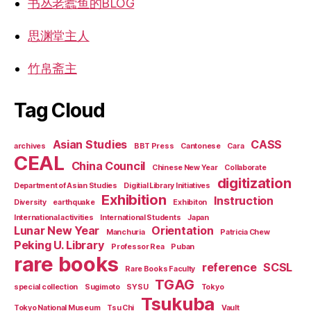
书丛老蠹鱼的BLOG
思渊堂主人
竹帛斋主
Tag Cloud
Asian Studies
CASS
archives
BBT Press
Cantonese
Cara
CEAL
China Council
Chinese New Year
Collaborate
digitization
Department of Asian Studies
Digitial Library Initiatives
Exhibition
Instruction
Diversity
earthquake
Exhibiton
International activities
International Students
Japan
Lunar New Year
Orientation
Manchuria
Patricia Chew
Peking U. Library
Professor Rea
Puban
rare books
reference
SCSL
Rare Books Faculty
TGAG
special collection
Sugimoto
SYSU
Tokyo
Tsukuba
Tokyo National Museum
Tsu Chi
Vault