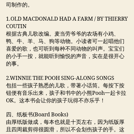
司制作的。
1.OLD MACDONALD HAD A FARM / BY THIERRY
COUTIN
根据古典儿歌改编。麦当劳爷爷的农场有小鸡、
鸭、牛、羊、马、狗等动物。小读者可一起唱他们
喜爱的歌，也可听到每种不同动物的叫声。宝宝们
的小手一按，就能听到愉悦的声音，实在是很开心
的事。
2.WINNIE THE POOH SING-ALONG SONGS
包括一些孩子熟悉的儿歌，带著小话筒。每按下按
钮便有音乐出来，孩子和书中的小熊Pooh一起卡拉
OK。这本书会让你的孩子玩得不亦乐乎！
四、纸板书(Board Books)
由厚纸版做成，每本也就是十页左右，因为纸版厚
且四周裁剪得很圆滑，所以不会划伤孩子的手。这