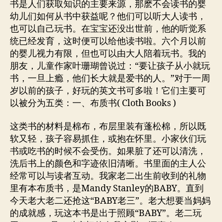
书是人们获取知识的主要来源，那麽不会读书的婴
玩
幼儿们如何从书中获益呢？他们可以听大人读书，
书：
也可以自己玩书。在宝宝还没出世前，他的听觉系
Play
统已经发育，这时便可以给他读书啦。六个月以前
with
的婴儿视力有限，但也可以由大人陪着玩书。我的
Boo
朋友，儿童作家叶珊瑚曾说过：“要让孩子从小就玩
书，一旦上瘾，他们长大就是爱书的人。”对于一周
岁以前的孩子，好玩的英文书可多啦！它们主要可
以被分为五类：一、布质书( Cloth Books )
这类书的材料是棉布，布层里装有蓬松棉，所以既
软又轻，孩子容易抓住，或抱在怀里。小家伙们玩
书或吃书的时候不会受伤。如果脏了还可以清洗，
洗后书上的颜色和字迹依旧清晰。书里面的主人公
经常可以与读者互动。我家老二出生前收到的礼物
里有本布质书，是Mandy Stanley的BABY。直到
今天老大老二还抢这“BABY老三”。老大想要当妈妈
的成就感，玩这本书是出于照顾“BABY”。老二玩