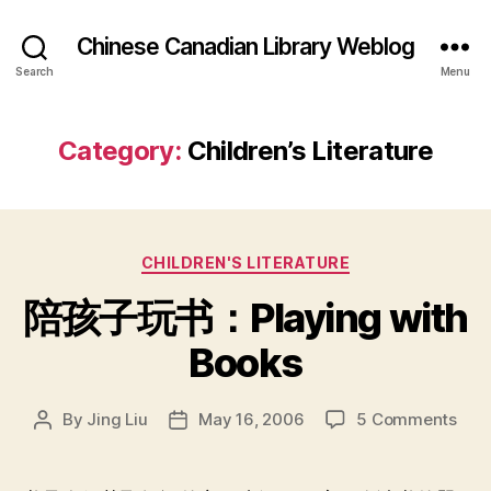
Chinese Canadian Library Weblog
Search
Menu
Category:
Children’s Literature
Categories
CHILDREN'S LITERATURE
陪孩子玩书：Playing with
Books
on
By
Jing Liu
May 16, 2006
5 Comments
Post
Post
陪
author
date
孩
子