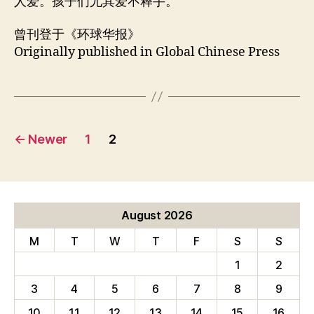
人爱。孩子们尤其爱不释手。
曾刊登于《环球华报》
Originally published in Global Chinese Press
Posts
←
Newer
1
2
pagination
August 2026
M
T
W
T
F
S
S
1
2
3
4
5
6
7
8
9
10
11
12
13
14
15
16