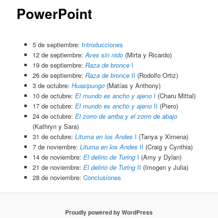
PowerPoint
5 de septiembre:
Introducciones
12 de septiembre:
Aves sin nido
(Mirta y Ricardo)
19 de septiembre:
Raza de bronce
I
26 de septiembre:
Raza de bronce
II
(Rodolfo Ortiz)
3 de octubre:
Huasipungo
(Matías y Anthony)
10 de octubre:
El mundo es ancho y ajeno
I
(Charu Mittal)
17 de octubre:
El mundo es ancho y ajeno
II
(Piero)
24 de octubre:
El zorro de arriba y el zorro de abajo
(Kathryn y Sara)
31 de octubre:
Lituma en los Andes
I
(Tanya y Ximena)
7 de noviembre:
Lituma en los Andes
II
(Craig y Cynthia)
14 de noviembre:
El delirio de Turing
I
(Amy y Dylan)
21 de noviembre:
El delirio de Turing
II
(Imogen y Julia)
28 de noviembre:
Conclusiones
Proudly powered by WordPress